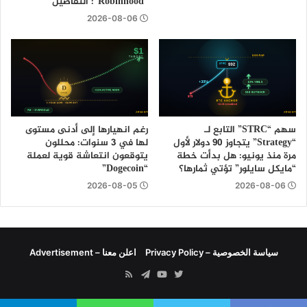
“Robinhood”: التفاصيل
2026-08-06
سهم “STRC” التابع لـ
رغم انهيارها إلى أدنى مستوى
“Strategy” يتجاوز 90 دولار لأول
لها في 3 سنوات: محللون
مرة منذ يونيو: هل بدأت خطة
يتوقعون انتعاشة قوية لعملة
“مايكل سايلور” تؤتي ثمارها؟
“Dogecoin”
2026-08-05
2026-08-06
سياسة الخصوصية – Privacy Policy
اعلن معنا – Advertisement