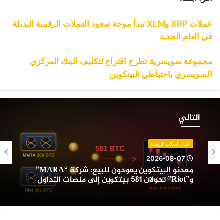
عملات XRP وXLM تبدأ موجة صعود العملات الرقمية البديلة
في العام الجديد
مجموعة سويسرية تطرح اقتراح لتكليف البنك المركزي
السويسري باحتياطي البيتكوين
عدنو
لبيتكوين
التالي
عودون
لبيع:
ركة
أخبار العملات الرقمية
“MARA”
2026-08-07
و”Riot”
معدنو البيتكوين يعودون للبيع: شركة “MARA”
حولان
و”Riot” تحولان 581 بيتكوين إلى منصات التداول
58
يتكوين
لى
نصات