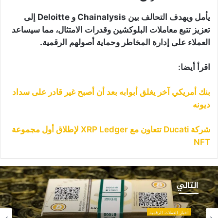
يأمل ويهدف التحالف بين Chainalysis و Deloitte إلى
تعزيز تتبع معاملات البلوكشين وقدرات الامتثال، مما سيساعد
العملاء على إدارة المخاطر وحماية أصولهم الرقمية.
اقرأ أيضا:
بنك أمريكي آخر يغلق أبوابه بعد أن أصبح غير قادر على سداد
ديونه
شركة Ducati تتعاون مع XRP Ledger لإطلاق أول مجموعة
NFT
نوان
احد
التالي
سيطر
لى
5
أخبار العملات الرقمية