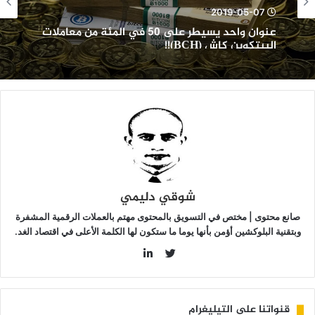
ي
2019-05-07
لمئة
عنوان واحد يسيطر على 50 في المئة من معاملات
ن
البيتكوين كاش (BCH)!!
عاملات
لبيتكوين
اش
(BCH)
شوقي دليمي
صانع محتوى | مختص في التسويق بالمحتوى مهتم بالعملات الرقمية المشفرة
وبتقنية البلوكشين أؤمن بأنها يوما ما ستكون لها الكلمة الأعلى في اقتصاد الغد.
LinkedIn
Twitter
قنواتنا على التيليغرام