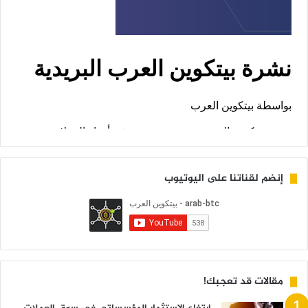
إنضم لقناتنا على اليوتيوب
مقالات قد تعجبك!