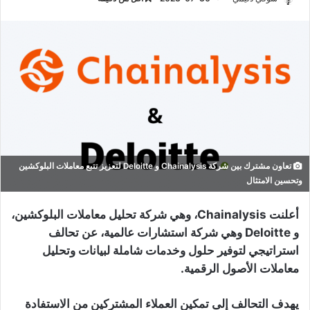
تعاون مشترك بين شركة Chainalysis و Deloitte لتعزيز تتبع معاملات البلوكشين
وتحسين الامتثال
أعلنت Chainalysis، وهي شركة تحليل معاملات البلوكشين،
و Deloitte وهي شركة استشارات عالمية، عن تحالف
استراتيجي لتوفير حلول وخدمات شاملة لبيانات وتحليل
معاملات الأصول الرقمية.
يهدف التحالف إلى تمكين العملاء المشتركين من الاستفادة