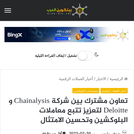
الق
تشغيل / ايقاف القراءة الليلية
الرئيسية
/
الاخبار
/
أخبار العملات الرقمية
أخبار العملات الرقمية
مستجدات البلوكشين
تعاون مشترك بين شركة Chainalysis و
Deloitte لتعزيز تتبع معاملات
البلوكشين وتحسين الامتثال
شوقي دليمي
2023-07-30
أقل من دقيقة