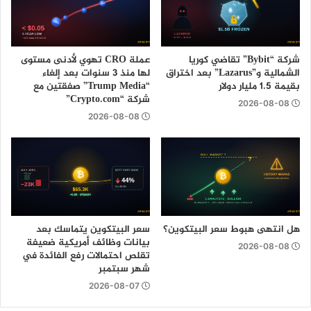
شركة “Bybit” تقاضي كوريا
عملة CRO تهوي لأدنى مستوى
الشمالية و”Lazarus” بعد اختراق
لها منذ 3 سنوات بعد إلغاء
بقيمة 1.5 مليار دولار
“Trump Media” صفقتين مع
شركة “Crypto.com”
2026-08-08
2026-08-08
هل انتهى هبوط سعر البيتكوين؟
سعر البيتكوين يتماسك بعد
بيانات وظائف أمريكية ضعيفة
2026-08-08
تقلص احتمالات رفع الفائدة في
شهر سبتمبر
2026-08-07