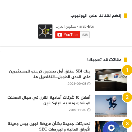
إنضم لقناتنا على اليوتيوب
مقالات قد تعجبك!
بنك SBI يطلق أول صندوق كريبتو للمستثمرين
على المدى الطويل…التفاصيل هنا
2021-09-05
أفضل 10 شركات أحادية القرن في مجال العملات
المشفرة وتقنية البلوكشين
2019-11-30
تحديثات جديدة بشأن عريضة كوين بيس وهيئة
الأوراق المالية والبورصات SEC