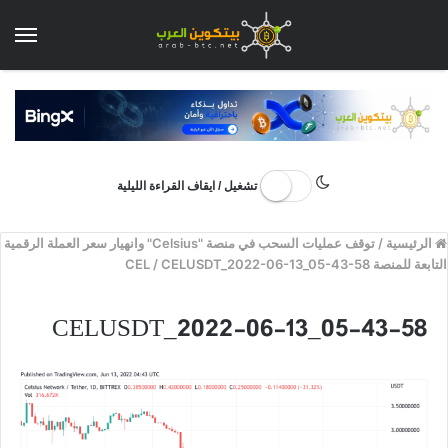
الق
تشغيل / ايقاف القراءة الليلية
الرئيسية
/
توقف عمليات السحب في منصة "Celsius" وانهيار سعر العملة الرقمية
التابعة للمنصة CEL
CELUSDT_2022-06-13_05-43-58
/
CELUSDT_2022-06-13_05-43-58