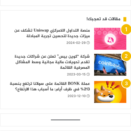
مقالات قد تعجبك!
منصة التداول اللامركزي Uniswap تشكف عن
ميزات جديدة لتحسين تجربة المبادلة
2024-02-29
شركة “كوين بيس” تعلن عن شراكات جديدة
تقدم تحويلات مالية مجانية وسط المشاكل
المصرفية القائمة
2023-03-15
عملة BONK القائمة على سولانا ترتفع بنسبة
213% في ظرف أيام: ما أسباب هذا الارتفاع؟
2023-12-10