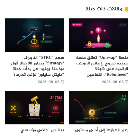
مقالات ذات صلة
منصة “Uniswap” تطلق منصة
سهم “STRC” التابع لـ
جديدة تسمح بإطلاق العملات
“Strategy” يتجاوز 90 دولار لأول
الرقمية على شبكة
مرة منذ يونيو: هل بدأت خطة
“Robinhood”: التفاصيل
“مايكل سايلور” تؤتي ثمارها؟
2026-08-06
2026-08-06
رغم انهيارها إلى أدنى مستوى
بينانس تقاضي مؤسسي