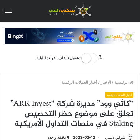
الق
تشغيل / ايقاف القراءة الليلية
الرئيسية
/
الاخبار
/
أخبار العملات الرقمية
أخبار العملات الرقمية
“كاثي وود” مديرة شركة “ARK Invest”
تعلق على موضوع حظر التحصيص
Staking في منصات التداول الأمريكية
شوقي دليمي
2023-02-12
دقيقة واحدة