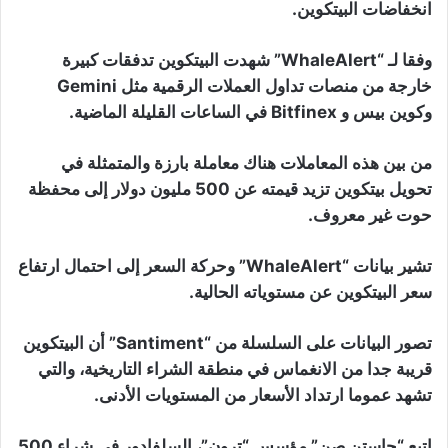
انخفاضات البيتكوين.
وفقا لـ “WhaleAlert” شهدت البيتكوين تدفقات كبيرة
خارجة من منصات تداول العملات الرقمية مثل Gemini
وكوين بيس و Bitfinex في الساعات القليلة الماضية.
من بين هذه المعاملات هناك معاملة بارزة والمتمثلة في
تحويل بيتكوين تزيد قيمته عن 500 مليون دولار إلى محفظة
حوت غير معروف.
تشير بيانات “WhaleAlert” وحركة السعر إلى احتمال ارتفاع
سعر البيتكوين عن مستوياته الحالية.
تصور البيانات على السلسلة من “Santiment” أن البيتكوين
قريبة جدا من الانغماس في منطقة الشراء التاريخية، والتي
تشهد عموما ارتداد الأسعار من المستويات الأدنى.
اتبع “جاستن صن” مؤسس “ترون”، السلفادور في شراء 500