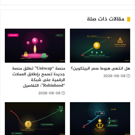
مقالات ذات صلة
هل انتهى هبوط سعر البيتكوين؟
منصة “Uniswap” تطلق منصة
جديدة تسمح بإطلاق العملات
2026-08-08
الرقمية على شبكة
“Robinhood”: التفاصيل
2026-08-06