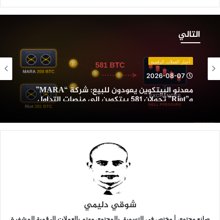
عدنو
لبيتكوين
التالي
عودون
لبيع:
ركة
أخبار العملات الرقمية
“MARA”
2026-08-07
و”Riot”
معدنو البيتكوين يعودون للبيع: شركة “MARA”
حولان
و”Riot” تحولان 581 بيتكوين إلى منصات التداول
58
يتكوين
لى
نصات
لتداول
شوقي دليمي
صانع محتوى | مختص في التسويق بالمحتوى مهتم بالعملات الرقمية المشفرة