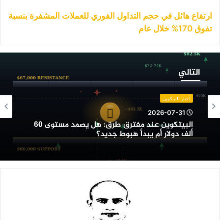
ارتفاع هائل في حجم التداول الفوري للعملات المشفرة بنسبة
تفوق 170% خلال عام
لبيتكوين
ند
التالي
فترق
رق:
ل
أخبار البيتكوين
صمد
2026-07-31
ستوى
البيتكوين عند مفترق طرق: هل يصمد مستوى 60
6
ألف دولار أم يبدأ هبوط جديد؟
لف
ولار
م
بدأ
بوط
ديد؟