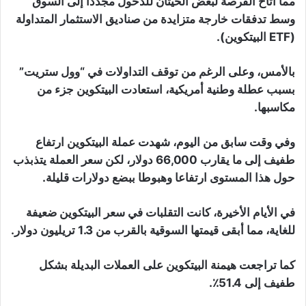
مما أتاح الفرصة لبعض الحيتان للدخول مجددا إلى السوق
وسط تدفقات خارجة متزايدة من صناديق الاستثمار المتداولة
(ETF البيتكوين).
بالأمس، وعلى الرغم من توقف التداولات في “وول ستريت”
بسبب عطلة وطنية أمريكية، استعادت البيتكوين جزء من
مكاسبها.
وفي وقت سابق من اليوم، شهدت عملة البيتكوين ارتفاع
طفيف إلى ما يقارب 66,000 دولار، لكن سعر العملة يتذبذب
حول هذا المستوى ارتفاعا وهبوطا ببضع دولارات قليلة.
في الأيام الأخيرة، كانت التقلبات في سعر البيتكوين ضعيفة
للغاية، مما أبقى قيمتها السوقية بالقرب من 1.3 تريليون دولار.
كما تراجعت هيمنة البيتكوين على العملات البديلة بشكل
طفيف إلى 51.4٪.