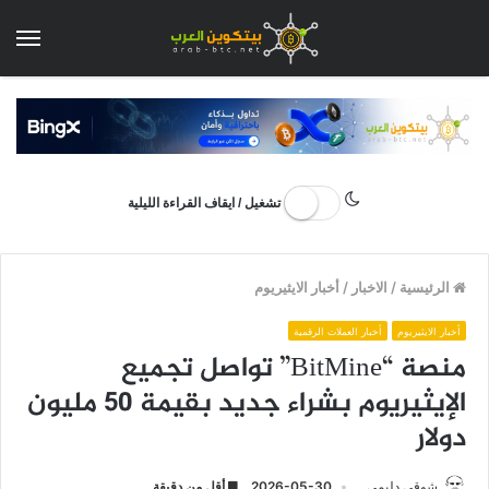
الق
تشغيل / ايقاف القراءة الليلية
الرئيسية
/
الاخبار
/
أخبار الايثيريوم
أخبار الايثيريوم
أخبار العملات الرقمية
منصة “BitMine” تواصل تجميع
الإيثيريوم بشراء جديد بقيمة 50 مليون
دولار
شوقي دليمي
2026-05-30
أقل من دقيقة