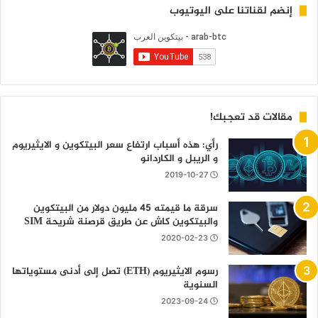
إنضم لقناتنا على اليوتيوب
مقالات قد تعجبك!
رأي: هذه أسباب ارتفاع سعر البيتكوين و الايثيريوم
و الريبل و الكاردانو
2019-10-27
سرقة ما قيمته 45 مليون دولار من البيتكوين
والبيتكوين كاش عن طريق قرصنة شريحة SIM
2020-02-23
رسوم الايثيريوم (ETH) تصل إلى أدنى مستوياتها
السنوية
2023-09-24