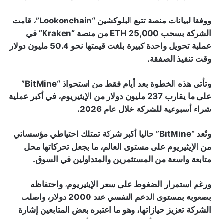
ووفقا لبيانات منصة تتبع البلوكشين “Lookonchain”، قامت
الشركة بسحب 25,000 ETH من منصة “Kraken” في
عملية تحويل واحدة كبيرة بلغت قيمتها نحو 50.4 مليون دولار
وقت تنفيذ الصفقة.
وتأتي هذه الخطوة بعد أيام فقط من استحواذ “BitMine”
على ما يقارب 237 مليون دولار من الإيثيريوم، في أكبر عملية
شراء أسبوعية للشركة خلال عام 2026.
وتُعد “BitMine” حاليا أكبر شركة تمتلك احتياطي مؤسساتي
من الإيثيريوم على مستوى العالم، ما يجعل تحركاتها محل
متابعة واسعة من المستثمرين والمتداولين في السوق.
ورغم استمرار الضغوط على سعر الإيثيريوم، واحتفاظه
بصعوبة بمستوى الدعم النفسي عند 2000 دولار، واصلت
الشركة تعزيز حيازاتها، وهو ما اعتبره بعض المتابعين إشارة