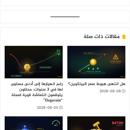
مقالات ذات صلة
هل انتهى هبوط سعر البيتكوين؟
رغم انهيارها إلى أدنى مستوى
لها في 3 سنوات: محللون
2026-08-08
يتوقعون انتعاشة قوية لعملة
“Dogecoin”
2026-08-05