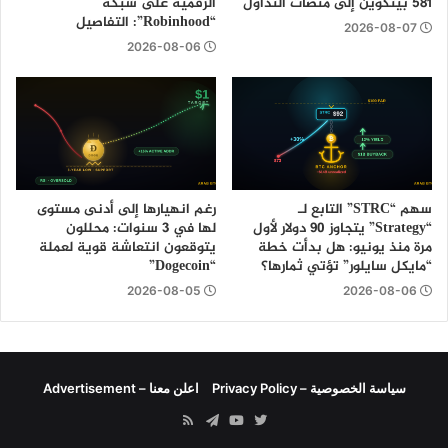
581 بيتكوين إلى منصات التداول
الرقمية على شبكة
“Robinhood”: التفاصيل
2026-08-07
2026-08-06
سهم “STRC” التابع لـ
رغم انهيارها إلى أدنى مستوى
“Strategy” يتجاوز 90 دولار لأول
لها في 3 سنوات: محللون
مرة منذ يونيو: هل بدأت خطة
يتوقعون انتعاشة قوية لعملة
“مايكل سايلور” تؤتي ثمارها؟
“Dogecoin”
2026-08-05
2026-08-06
سياسة الخصوصية – Privacy Policy
اعلن معنا – Advertisement