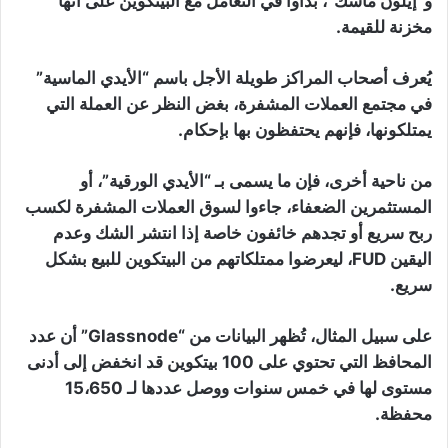
و”إيلون ماسك”، بدأوا في التعامل مع البيتكوين على أنها
مخزنة للقيمة.
يُعرف أصحاب المراكز طويلة الأجل باسم “الأيدي الماسية”
في مجتمع العملات المشفرة، بغض النظر عن العملة التي
يمتلكونها، فإنهم يحتفظون بها بإحكام.
من ناحية أخرى، فإن ما يسمى بـ “الأيدي الورقية”، أو
المستثمرين الضعفاء، جاءوا لسوق العملات المشفرة لكسب
ربح سريع أو تجدهم خائفون خاصة إذا انتشر الشك وعدم
اليقين FUD، ليعرضوا ممتلكاتهم من البيتكوين للبيع بشكل
سريع.
على سبيل المثال، تُظهر البيانات من “Glassnode” أن عدد
المحافظ التي تحتوي على 100 بيتكوين قد انخفض إلى أدنى
مستوى لها في خمس سنوات ووصل عددها لـ 15،650
محفظة.