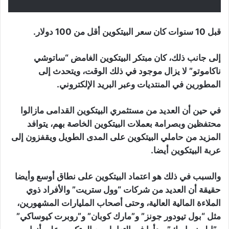
قبل 10 سنوات كان سعر البيتكوين أقل من 100 دولار.
إلى جانب ذلك، كان مبتكر البيتكوين الغامض “ساتوشي
ناكاموتو” لا يزال موجود في ذلك الوقت، ويتحدث إلى
المطورين في المنتديات وعبر البريد الإلكتروني.
في حين أن العديد من مستثمري البيتكوين القدامى مازالوا
محتفظين وبصرامة بعملات البيتكوين الخاصة بهم، يتوافد
المزيد من حاملي البيتكوين على المدى الطويل ويقفزون إلى
عربة البيتكوين أيضا.
والسبب في ذلك هو اعتماد البيتكوين على نطاق أوسع وأيضا
حقيقة أن العديد من شركات “وول ستريت” والأفراد ذوي
الملاءة المالية العالية، وحتى أصحاب المليارات المشهورين،
مثل “بول تيودور جونز” و”مارك كوبان” و”روبرت كيوساكي”