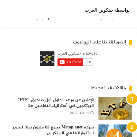
إنضم لقناتنا على اليوتيوب
مقالات قد تعجبك!
الإعلان عن موعد تداول أول صندوق “ETF”
البيتكوين في أستراليا…التفاصيل هنا
2022-04-19
شركة Metaplanet تجمع 62 مليون دولار لتعزيز
استثماراتها في البيتكوين