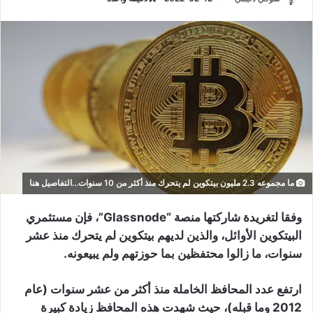
ما مجموعه 2.3 مليون بيتكوين لم يتحرك منذ أكثر من 10 سنوات...التفاصيل هنا
وفقا لتغريدة شاركتها منصة “Glassnode”، فإن مستثمري
البيتكوين الأوائل، والذين لديهم بيتكوين لم يتحرك منذ عشر
سنوات، ما زالوا محتفظين بما حوزتهم ولم يبيعونه.
ارتفع عدد المحافظ الخاملة منذ أكثر من عشر سنوات (عام
2012 وما قبله)، حيث شهدت هذه المحافظ زيادة كبيرة