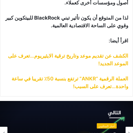
أصول ومؤسسات أخرى كعملاء.
لذا من المتوقع أن يكون تأثير تبني BlackRock للبيتكوين كبير
وقوي على الساحة الاقتصادية العالمية.
اقرأ أيضا:
الكشف عن تقديم موعد وتاريخ ترقية الايثيريوم…تعرف على
الموعد الجديد!
العملة الرقمية “ANKR” ترتفع بنسبة 50٪ تقريبا في ساعة
واحدة…تعرف على السبب!
سبوع
اسم
التالي
نتظر
وق
أخبار البيتكوين
لكريبتو: