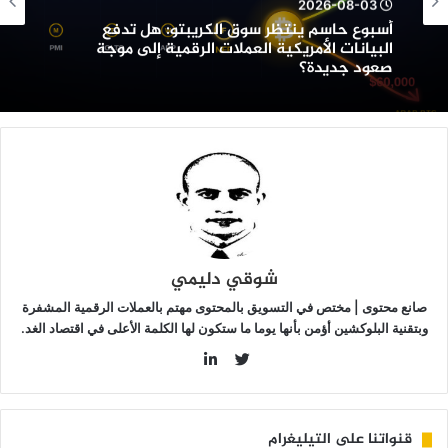
2026-08-03
ل
أسبوع حاسم ينتظر سوق الكريبتو: هل تدفع
دفع
البيانات الأمريكية العملات الرقمية إلى موجة
لبيانات
صعود جديدة؟
لأمريكية
لعملات
لرقمية
لى
وجة
عود
ديدة؟
شوقي دليمي
صانع محتوى | مختص في التسويق بالمحتوى مهتم بالعملات الرقمية المشفرة
وبتقنية البلوكشين أؤمن بأنها يوما ما ستكون لها الكلمة الأعلى في اقتصاد الغد.
LinkedIn
Twitter
قنواتنا على التيليغرام