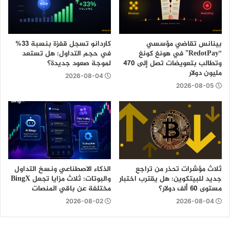
بينانس تقاضي مؤسسي
كاردانو تسجل قفزة بنسبة 33%
“RedotPay” في هونغ كونغ
في حجم التداول: هل تستعد
وتطالب بتعويضات تصل إلى 470
لموجة صعود جديدة؟
مليون دولار
2026-08-04
2026-08-05
ثلاث مؤشرات تحذر من تراجع
الذكاء الاصطناعي ونسخ التداول
جديد للبيتكوين: هل يقترب اختبار
والبوتات: ثلاث مزايا تجعل BingX
مستوى 60 ألف دولار؟
مختلفة عن باقي المنصات
2026-08-02
2026-08-04