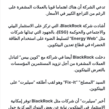
تدعي الشركة أن هناك اهتماما قويا بالعملات المشفرة على
الرغم من التراجع الكبير في الأسعار.
أشادت شركة BlackRock، التي تركز على الاستثمار البيئي
والاجتماعي والحوكمة (ESG)، بالجهود التي تبذلها شركات
مثل “Energy Web” لتسليط الضوء على استخدام الطاقة
الخضراء في قطاع تعدين البيتكوين.
دخلت BlackRock أيضا في شراكة مع “كوين بيس” لتبادل
العملات المشفرة من أجل تزويد المستثمرين المؤسسات
بالتعرض للبيتكوين.
السيد “المصلح” “Fix-it” وهو لقب أطلقه “سيلبرت” على
البيتكوين.
أخبر “سيلبرت” أن شركات مثل BlackRock توفر إمكانية
الاستثمار في البيتكوين نيابة عن بعض البنوك المركزية حول