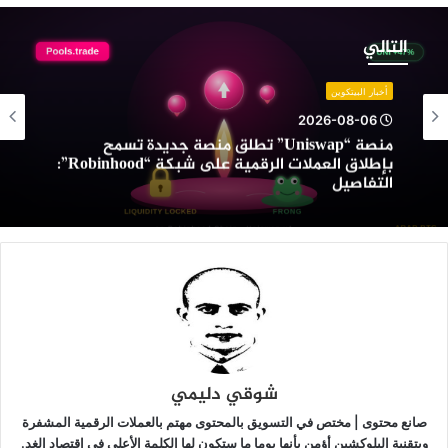
نصة
“Uniswap”
التالي
طلق
نصة
أخبار البيتكوين
ديدة
2026-08-06
سمح
منصة “Uniswap” تطلق منصة جديدة تسمح
إطلاق
بإطلاق العملات الرقمية على شبكة “Robinhood”:
لعملات
التفاصيل
لرقمية
لى
بكة
“Robinhood”:
لتفاصيل
شوقي دليمي
صانع محتوى | مختص في التسويق بالمحتوى مهتم بالعملات الرقمية المشفرة
وبتقنية البلوكشين أؤمن بأنها يوما ما ستكون لها الكلمة الأعلى في اقتصاد الغد.