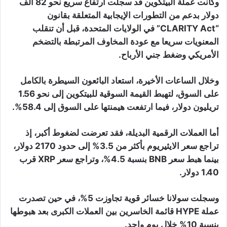
وكانت عملة البيتكوين قد سجلت ارتفاع سريع نحو 82 ألف
دولار بدعم من التطورات الإيجابية المتعلقة بقانون
“CLARITY Act” في الولايات المتحدة، قبل أن تنقلب
المعنويات سريعا مع عودة المخاوف المرتبطة بالتضخم
الأمريكي وضغط جني الأرباح.
وخلال الساعات الأخيرة، استعاد البائعون السيطرة بالكامل
على السوق، لتهبط القيمة السوقية للبيتكوين إلى نحو 1.56
تريليون دولار، فيما ارتفعت هيمنتها على السوق إلى 58.4%.
أما العملات الرقمية البديلة، فقد تعرضت لضغوط أكبر، إذ
تراجع سعر الايثيريوم بأكثر من 3.5% إلى حدود 2170 دولار،
بينما هبط سعر BNB بنسبة 4.5%، وتراجع سعر XRP قرب
1.40 دولار.
وسجلت سولانا خسائر قوية تجاوزت 5%، في حين تصدرت
عملة HYPE قائمة الخاسرين بين العملات الكبرى بعد هبوطها
بنسبة 10% خلال يوم واحد.