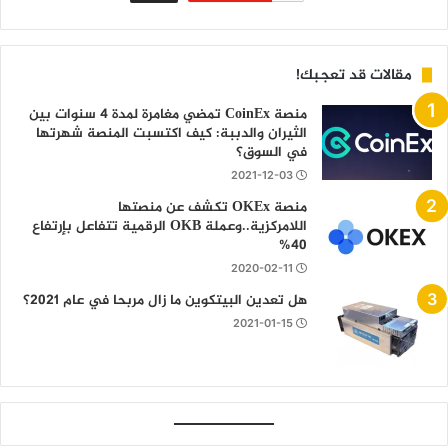
مقالات قد تعجبك!
منصة CoinEx تمضي مغامرة لمدة 4 سنوات بين
الثيران والدببة: كيف اكتسبت المنصة شهرتها
في السوق؟
2021-12-03
منصة OKEx تكشف عن منصتها
اللامركزية..وعملة OKB الرقمية تتفاعل بإرتفاع
40%
2020-02-11
هل تعدين البيتكوين ما زال مربحا في عام 2021؟
2021-01-15