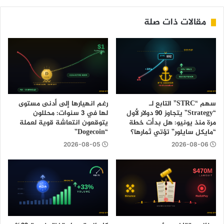
مقالات ذات صلة
سهم “STRC” التابع لـ
رغم انهيارها إلى أدنى مستوى
“Strategy” يتجاوز 90 دولار لأول
لها في 3 سنوات: محللون
مرة منذ يونيو: هل بدأت خطة
يتوقعون انتعاشة قوية لعملة
“مايكل سايلور” تؤتي ثمارها؟
“Dogecoin”
2026-08-05
2026-08-06