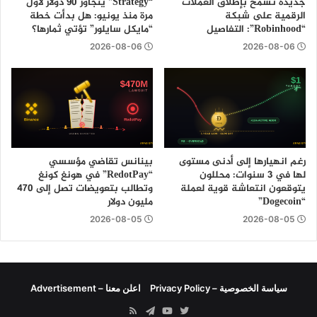
جديدة تسمح بإطلاق العملات
“Strategy” يتجاوز 90 دولار لأول
الرقمية على شبكة
مرة منذ يونيو: هل بدأت خطة
“Robinhood”: التفاصيل
“مايكل سايلور” تؤتي ثمارها؟
2026-08-06
2026-08-06
رغم انهيارها إلى أدنى مستوى
بينانس تقاضي مؤسسي
لها في 3 سنوات: محللون
“RedotPay” في هونغ كونغ
يتوقعون انتعاشة قوية لعملة
وتطالب بتعويضات تصل إلى 470
“Dogecoin”
مليون دولار
2026-08-05
2026-08-05
سياسة الخصوصية – Privacy Policy
اعلن معنا – Advertisement