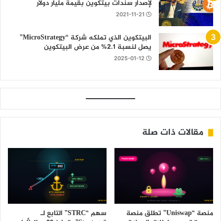
لإصدار سندات بيتكوين بقيمة مليار دولار
2021-11-21
البيتكوين الذي تملكه شركة “MicroStrategy”
يصل لنسبة 2.1% من عرض البيتكوين
2025-01-12
مقالات ذات صلة
منصة “Uniswap” تطلق منصة
سهم “STRC” التابع لـ