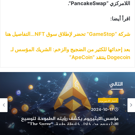
اللامركزي “PancakeSwap”.
اقرأ أيضا:
شركة “GameStop” تحضر لإطلاق سوق NFT…التفاصيل هنا
بعد إحداثها للكثير من الضجيج والزخم: الشريك المؤسس لـ
Dogecoin ينتقد “ApeCoin”
ؤسس
لايثيريوم
التالي
كشف
ؤيته
لطموحة
أخبار الايثيريوم
توسيع
2024-10-17
لإيثيريوم
مؤسس الايثيريوم يكشف رؤيته الطموحة لتوسيع
ن
الإيثيريوم من خلال خارطة طريق “The Surge”
لال
ارطة