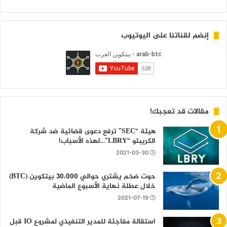
إنضم لقناتنا على اليوتيوب
مقالات قد تعجبك!
هيئة “SEC” ترفع دعوى قضائية ضد شركة
الكريبتو “LBRY”…لهذه الأسباب!
2021-03-30
حوت ضخم يشتري حوالي 30،000 بيتكوين (BTC)
خلال عطلة نهاية الأسبوع الماضية
2021-07-19
استقالة مفاجئة للمدير التنفيذي لمشروع IO قبل