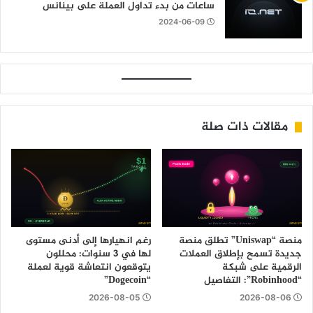
ساعات من بدء تداول العملة على بينانس
2024-06-09
مقالات ذات صلة
منصة “Uniswap” تطلق منصة
رغم انهيارها إلى أدنى مستوى
جديدة تسمح بإطلاق العملات
لها في 3 سنوات: محللون
الرقمية على شبكة
يتوقعون انتعاشة قوية لعملة
“Robinhood”: التفاصيل
“Dogecoin”
2026-08-05
2026-08-06