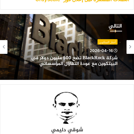
ركة
BlackRoc
التالي
ضخ
50
ليون
أخبار البيتكوين
ولار
2026-04-16
ي
شركة BlackRock تضخ 500 مليون دولار في
لبيتكوين
البيتكوين مع عودة التفاؤل المؤسساتي
ع
ودة
لتفاؤل
لمؤسساتي
شوقي دليمي