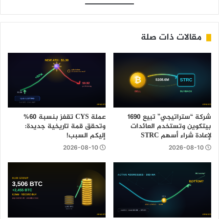
مقالات ذات صلة
شركة “ستراتيجي” تبيع 1690
عملة CYS تقفز بنسبة 60%
بيتكوين وتستخدم العائدات
وتحقق قمة تاريخية جديدة:
لإعادة شراء أسهم STRC
إليكم السبب!
2026-08-10
2026-08-10