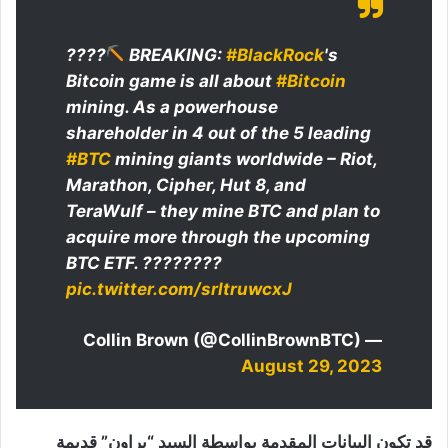
????
BREAKING:
#BlackRock
's
Bitcoin game is all about
#Bitcoin
mining. As a powerhouse
shareholder in 4 out of the 5 leading
#BTC
mining giants worldwide – Riot,
Marathon, Cipher, Hut 8, and
TeraWulf – they mine BTC and plan to
acquire more through the upcoming
BTC ETF. ????????
pic.twitter.com/srltruwcxJ
— Collin Brown (@CollinBrownBTC)
August 29, 2023
قد تكون البيانات المقدمة بواسطة السيد “براون” قديمة