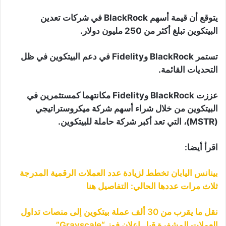
يتوقع أن قيمة أسهم BlackRock في شركات تعدين
البيتكوين تبلغ أكثر من 250 مليون دولار.
تستمر BlackRock وFidelity في دعم البيتكوين في ظل
التحديات القائمة.
عززت BlackRock وFidelity مكانتهما كمستثمرين في
البيتكوين من خلال شراء أسهم شركة ميكروستراتيجي
(MSTR)، التي تعد أكبر شركة حاملة للبيتكوين.
اقرأ أيضا:
بينانس اليابان تخطط لزيادة عدد العملات الرقمية المدرجة
ثلاث مرات عددها الحالي: التفاصيل هنا
نقل ما يقرب من 30 ألف عملة بيتكوين إلى منصات تداول
العملات المشفرة قبل إعلان فوز “Grayscale”