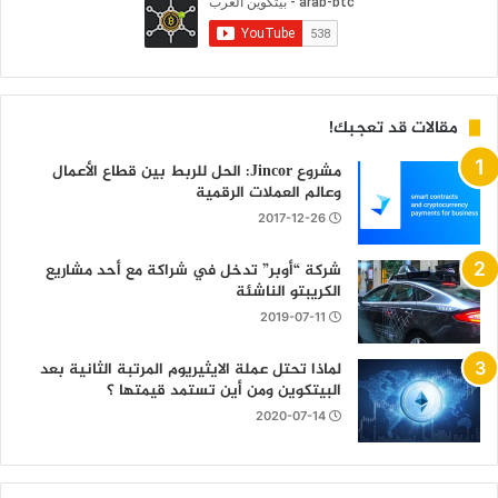
مقالات قد تعجبك!
مشروع Jincor: الحل للربط بين قطاع الأعمال
وعالم العملات الرقمية
2017-12-26
شركة “أوبر” تدخل في شراكة مع أحد مشاريع
الكريبتو الناشئة
2019-07-11
لماذا تحتل عملة الايثيريوم المرتبة الثانية بعد
البيتكوين ومن أين تستمد قيمتها ؟
2020-07-14