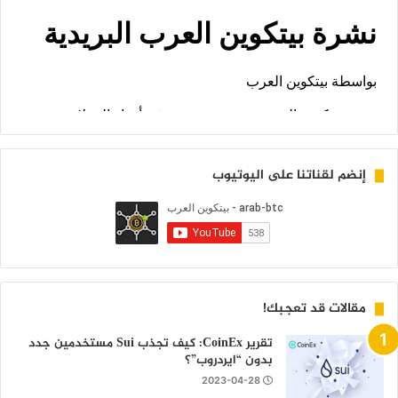
إنضم لقناتنا على اليوتيوب
مقالات قد تعجبك!
تقرير CoinEx: كيف تجذب Sui مستخدمين جدد
بدون “ايردروب”؟
2023-04-28