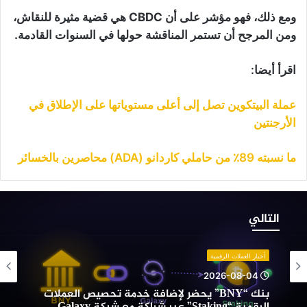
ومع ذلك، فهو مؤشر على أن CBDC هي قضية مثيرة للنقاش،
ومن المرجح أن تستمر المناقشة حولها في السنوات القادمة.
اقرأ أيضا:
عملة البيتكوين تصل إلى أعلى مستوياتها على الإطلاق في
الأرجنتين
ما نسبته 89٪ من حاملي كاردانو (ADA) محاصرين بالخسائر
نك
“BNY”
التالي
حضر
إضافة
دمة
أخبار العملات الرقمية
حصيص
2026-08-04
لعملات
بنك “BNY” يحضر لإضافة خدمة تحصيص العملات
لرقمية
الرقمية “Staking” عبر شراكة مع شركة Galaxy