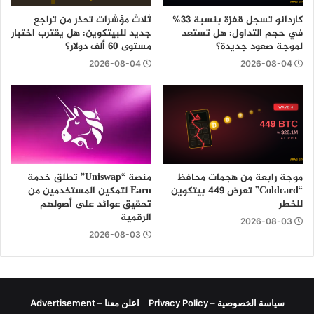
كاردانو تسجل قفزة بنسبة 33%
ثلاث مؤشرات تحذر من تراجع
في حجم التداول: هل تستعد
جديد للبيتكوين: هل يقترب اختبار
لموجة صعود جديدة؟
مستوى 60 ألف دولار؟
2026-08-04
2026-08-04
موجة رابعة من هجمات محافظ
منصة “Uniswap” تطلق خدمة
“Coldcard” تعرض 449 بيتكوين
Earn لتمكين المستخدمين من
للخطر
تحقيق عوائد على أصولهم
الرقمية
2026-08-03
2026-08-03
سياسة الخصوصية – Privacy Policy
اعلن معنا – Advertisement