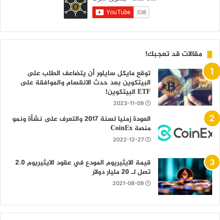
مقالات قد تعجبك!
توقع مايكل سايلور أن يتضاعف الطلب على
البيتكوين بعد حدث الانقسام والموافقة على
ETF البيتكوين!
2023-11-09
العودة زمنيا لسنة 2017 والتعرف على نشأة ونمو
منصة CoinEx
2022-12-27
قيمة الايثيريوم المودع في عقود الايثيريوم 2.0
تصل لـ 20 مليار دولار
2021-08-09