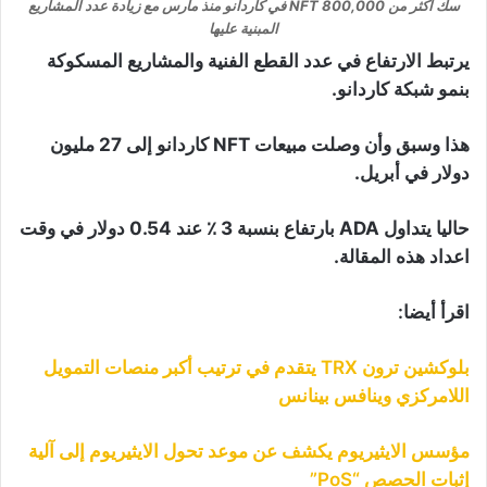
سك أكثر من 800,000 NFT في كاردانو منذ مارس مع زيادة عدد المشاريع
المبنية عليها
يرتبط الارتفاع في عدد القطع الفنية والمشاريع المسكوكة
بنمو شبكة كاردانو.
هذا وسبق وأن وصلت مبيعات NFT كاردانو إلى 27 مليون
دولار في أبريل.
حاليا يتداول ADA بارتفاع بنسبة 3 ٪ عند 0.54 دولار في وقت
اعداد هذه المقالة.
اقرأ أيضا:
بلوكشين ترون TRX يتقدم في ترتيب أكبر منصات التمويل
اللامركزي وينافس بينانس
مؤسس الايثيريوم يكشف عن موعد تحول الايثيريوم إلى آلية
إثبات الحصص “PoS”