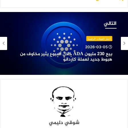
يع
23
التالي
ليون
AD
لال
أخبار العملات الرقمية
سبوع
2026-03-05
ثير
بيع 230 مليون ADA خلال أسبوع يثير مخاوف من
خاوف
هبوط جديد لعملة كاردانو
ن
بوط
ديد
عملة
اردانو
شوقي دليمي