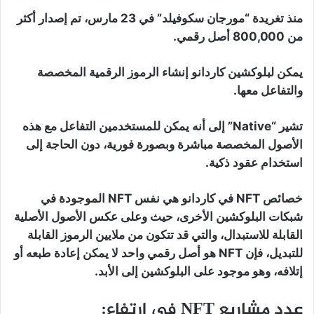
منذ تغريدة “مورجان سكوفيلد” في 23 مارس، تم إصدار أكثر
من 800,000 أصل رقمي.
يمكن لبلوكشين كاردانو إنشاء الرموز الرقمية المخصصة
والتفاعل معها.
تشير “Native” إلى أنه يمكن للمستخدمين التفاعل مع هذه
الأصول المخصصة مباشرة وبصورة فورية، دون الحاجة إلى
استخدام عقود ذكية.
خصائص NFT في كاردانو هي نفس NFT الموجودة في
شبكات البلوكشين الأخرى، حيث وعلى عكس الأصول الأصلية
القابلة للاستبدال، والتي قد تتكون من ملايين الرموز القابلة
للتبديل، فإن NFT هو أصل رقمي واحد لا يمكن إعادة طبعه أو
إتلافه، وهو موجود على البلوكشين إلى الأبد.
عدد مشاريع NFT في ارتفاع: