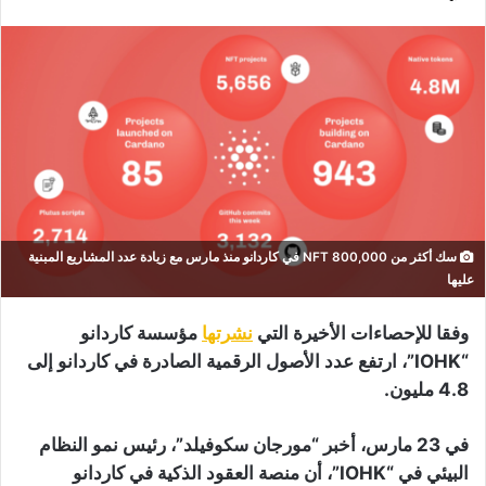
سك أكثر من 800,000 NFT في كاردانو منذ مارس مع زيادة عدد المشاريع المبنية
عليها
وفقا للإحصاءات الأخيرة التي
نشرتها
مؤسسة كاردانو
“IOHK”، ارتفع عدد الأصول الرقمية الصادرة في كاردانو إلى
4.8 مليون.
في 23 مارس، أخبر “مورجان سكوفيلد”، رئيس نمو النظام
البيئي في “IOHK”، أن منصة العقود الذكية في كاردانو