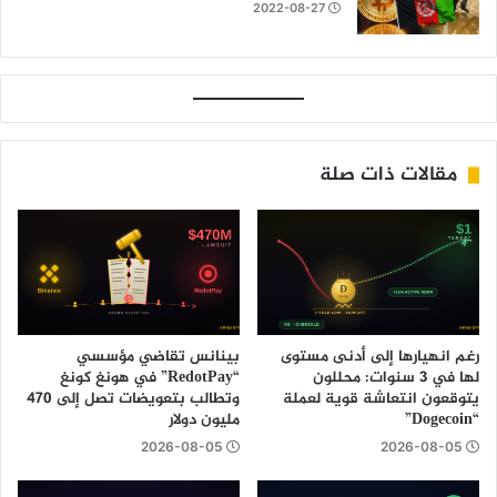
2022-08-27
مقالات ذات صلة
رغم انهيارها إلى أدنى مستوى
بينانس تقاضي مؤسسي
لها في 3 سنوات: محللون
“RedotPay” في هونغ كونغ
يتوقعون انتعاشة قوية لعملة
وتطالب بتعويضات تصل إلى 470
“Dogecoin”
مليون دولار
2026-08-05
2026-08-05