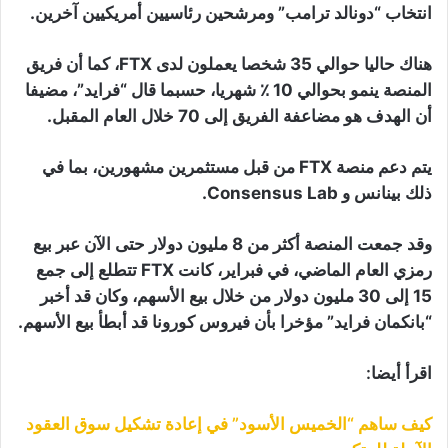
انتخاب “دونالد ترامب” ومرشحين رئاسيين أمريكيين آخرين.
هناك حاليا حوالي 35 شخصا يعملون لدى FTX، كما أن فريق
المنصة ينمو بحوالي 10 ٪ شهريا، حسبما قال “فرايد”، مضيفا
أن الهدف هو مضاعفة الفريق إلى 70 خلال العام المقبل.
يتم دعم منصة FTX من قبل مستثمرين مشهورين، بما في
ذلك بينانس و Consensus Lab.
وقد جمعت المنصة أكثر من 8 مليون دولار حتى الآن عبر بيع
رمزي العام الماضي، في فبراير، كانت FTX تتطلع إلى جمع
15 إلى 30 مليون دولار من خلال بيع الأسهم، وكان قد أخبر
“بانكمان فرايد” مؤخرا بأن فيروس كورونا قد أبطأ بيع الأسهم.
اقرأ أيضا:
كيف ساهم “الخميس الأسود” في إعادة تشكيل سوق العقود