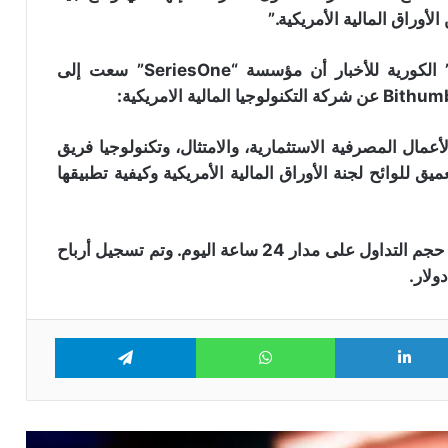
شركات تبادل العملات المشفرة ستستمر
أوراق المالية الأمريكية.”
في الذهاب إلى الصفر حسب “كيفن
أوليري”!
واخبر مسؤول في شركة Bithumb وكالة “يونهاب” الكورية للأخبار أن مؤسسة “SeriesOne” سعت إلى
منصة Bithumb لتداول العملات الرقمية
معروضة للبيع …. التفاصيل هنا
عمال المصرفية الاستثمارية، والامتثال، وتكنولوجيا فريق
ظ فهمهم العميق للوائح لجنة الأوراق المالية الأمريكية وكيفية تطبيقها
بدلا من 2 دولار توزيع 2000 بيتكوين على
المستخدمين ما تسبب في انهيار سعر
البيتكوين على Bithumb: التفاصيل
يذكر أن منصة “Bithumb” الكورية شهدت ارتفاعًا في حجم التداول على مدار 24 ساعة اليوم. وتم تسجيل أرباح
الشرطة الكورية تداهم شركة Bithumb
لتداول العملات الرقمية بسبب مزاعم
إساءة استخدام الأموال!
Telegram
WhatsApp
LinkedIn
Tw
إليكم تفاصيل الأداء المالي لمنصة تداول
العملات الرقمية الكورية “Bithumb” خلال
2023