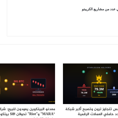
شركات تبادل العملات المشفرة ستستمر
دد من مشاريع الكريبتو
في الذهاب إلى الصفر حسب “كيفن
أوليري”!
منصة Bithumb لتداول العملات الرقمية
معروضة للبيع …. التفاصيل هنا
س تتجاوز ترون وتصبح أكبر شبكة
معدنو البيتكوين يعودون للبيع: شرك
 حاملي العملات الرقمية
“MARA” و”Riot” تحول