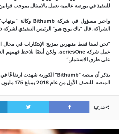
للتنفيذ في بورصة عالمية تعمل بالامتثال بموجب قوانين ال
الشراكة. قال “باك يونج هيو” الرئيس التنفيذي لشركة Bithumb عن شركة التكنولوجيا المالية الامريكية:
“نحن لسنا فقط منبهرين بمزيج الإبتكارات في مجال الأ
عمل شركة seriesOne، ولكن أيضًا نلاح
على طرق الاستثمار.”
المنصة للنصف الأول من عام 2018 بمبلغ 175 مليون دولار.
itter
Facebook
شاركها
منصة