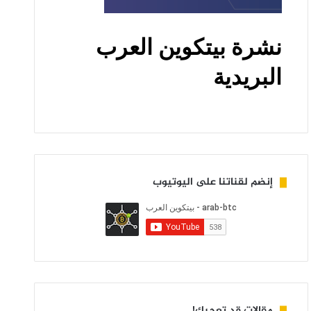
إنضم لقناتنا على اليوتيوب
مقالات قد تعجبك!