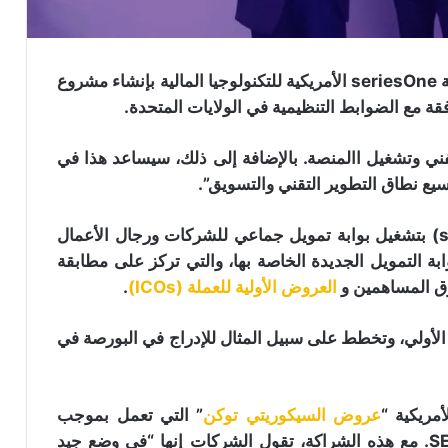
اليوم قامت منصة “Bithumb” الكورية الجنوبية وشركة seriesOne الأمريكية للتكنولوجيا المالية بإنشاء مشروع
 مع الضوابط التنظيمية في الولايات المتحدة.
ثمار والدعم الفني وتشغيل االمنصة. بالإضافة إلى ذلك، سيساعد هذا في
يع نطاق التطوير التقني والتسويق”.
بدلا من 2 دولار توزيع 2000 بيتكوين على
المستخدمين ما تسبب في انهيار سعر
البيتكوين على Bithumb: التفاصيل
قامت شركة التكنولوجيا المالية الأمريكية (seriesOne) بتشغيل بوابة تمويل جماعي للشركات ورجال الأعمال
20، أنشأت الشركة بوابة التمويل الجديدة الخاصة بها، والتي تركز على مطابقة
الشرطة الكورية تداهم شركة Bithumb
ق المساهمين و
العروض الأولية للعملة (ICOs)
.
لتداول العملات الرقمية بسبب مزاعم
إساءة استخدام الأموال!
الأولي، وتخطط على سبيل المثال للإدراج في البورصة في
إليكم تفاصيل الأداء المالي لمنصة تداول
العملات الرقمية الكورية “Bithumb” خلال
2023
عروض السيكوريتي توكن
” التي تعمل بموجب
إعفاءات لجنة البورصات والأوراق المالية الأمريكية SEC. مع هذه الشراكة، تقول الشركات إنها “في وضع جيد