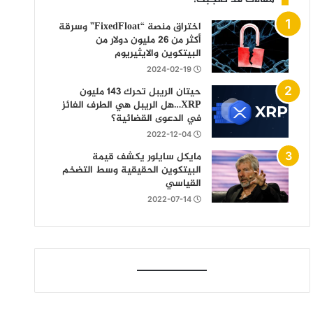
اختراق منصة “FixedFloat” وسرقة
أكثر من 26 مليون دولار من
البيتكوين والايثيريوم
2024-02-19
حيتان الريبل تحرك 143 مليون
XRP…هل الريبل هي الطرف الفائز
في الدعوى القضائية؟
2022-12-04
مايكل سايلور يكشف قيمة
البيتكوين الحقيقية وسط التضخم
القياسي
2022-07-14