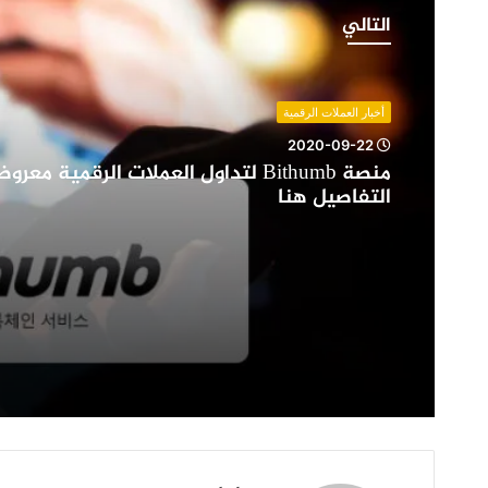
Bithumb
التالي
لتداول
العملات
الرقمية
معروضة
أخبار العملات الرقمية
للبيع
2020-09-22
….
منصة Bithumb لتداول العملات الرقمية مع
التفاصيل
التفاصيل هنا
هنا