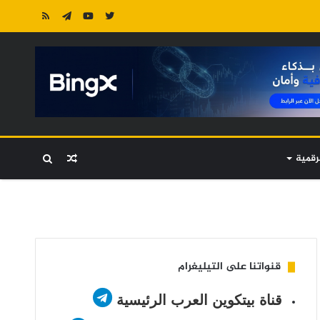
رقمية
مقال
بحث
عشوائي
عن
قنواتنا على التيليغرام
قناة بيتكوين العرب الرئيسية