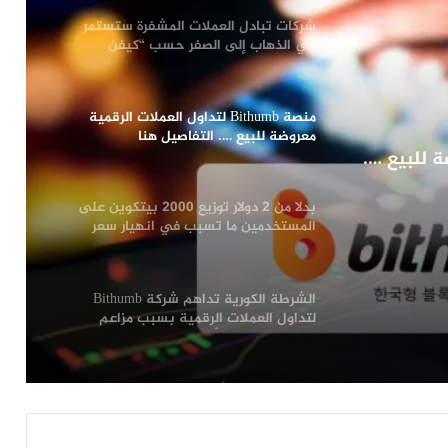
شركات تبادل العملات المشفرة ستستمر
في الذهاب إلى الصفر حسب “كيفن
أوليري”!
منصة Bithumb لتداول العملات الرقمية
معروضة للبيع …. التفاصيل هنا
روضة للبيع ….
بدلا من 2 دولار توزيع 2000 بيتكوين على
المستخدمين ما تسبب في انهيار سعر
البيتكوين على Bithumb: التفاصيل
الشرطة الكورية تداهم شركة Bithumb
لتداول العملات الرقمية بسبب مزاعم
إساءة استخدام الأموال!
إليكم تفاصيل الأداء المالي لمنصة تداول
العملات الرقمية الكورية “Bithumb” خلال
2023