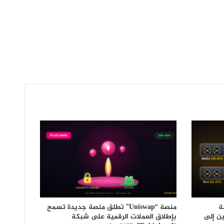
ة
منصة “Uniswap” تطلق منصة جديدة تسمح
ان 581 بيتكوين إلى
بإطلاق العملات الرقمية على شبكة