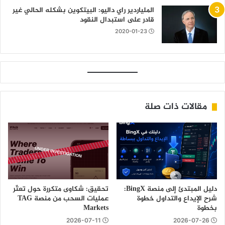
الملياردير راي داليو: البيتكوين بشكله الحالي غير
قادر على استبدال النقود
2020-01-23
مقالات ذات صلة
دليل المبتدئ إلى منصة BingX:
تحقيق: شكاوى متكررة حول تعثّر
شرح الإيداع والتداول خطوة
عمليات السحب من منصة TAG
بخطوة
Markets
2026-07-11
2026-07-26