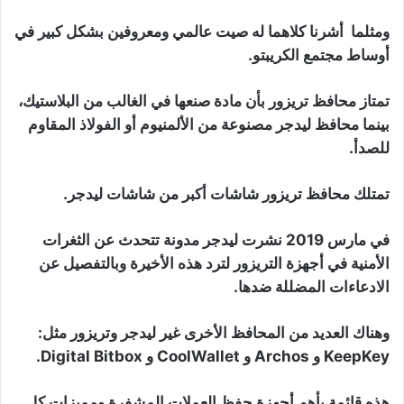
ومثلما أشرنا كلاهما له صيت عالمي ومعروفين بشكل كبير في
أوساط مجتمع الكريبتو.
تمتاز محافظ تريزور بأن مادة صنعها في الغالب من البلاستيك،
بينما محافظ ليدجر مصنوعة من الألمنيوم أو الفولاذ المقاوم
للصدأ.
تمتلك محافظ تريزور شاشات أكبر من شاشات ليدجر.
في مارس 2019 نشرت ليدجر مدونة تتحدث عن الثغرات
الأمنية في أجهزة التريزور لترد هذه الأخيرة وبالتفصيل عن
الادعاءات المضللة ضدها.
وهناك العديد من المحافظ الأخرى غير ليدجر وتريزور مثل:
KeepKey و Archos و CoolWallet و Digital Bitbox.
هذه قائمة بأهم أجهزة حفظ العملات المشفرة ومميزات كل