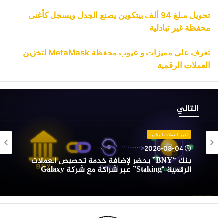
تحويل مبلغ 94 ألف بيتكوين يصنع الجدل ويسجل كأغنى
محفظة غير تبادلية
تعرف على مميزات و عيوب محفظة MetaMask لتخزين
العملات الرقمية
نك
“BNY”
التالي
حضر
إضافة
دمة
أخبار العملات الرقمية
حصيص
2026-08-04
لعملات
بنك “BNY” يحضر لإضافة خدمة تحصيص العملات
لرقمية
الرقمية “Staking” عبر شراكة مع شركة Galaxy
“Staking”
بر
راكة
ع
ركة