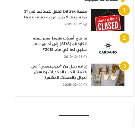
منصة Bittrex تغلق خدماتها في 31
دولة منها 9 دول عربية تعرف عليها
2019-10-21
ما هي أسباب هبوط سعر عملة
الكاردانو (ADA) إلى أدنى سعر
سنوي لها في عام 2019؟
2019-12-25
إدانة رجل من “نيوجيرسي” في
قضية اتجار بالمخدرات وغسيل
أموال بالعملات المشفرة
2025-02-02