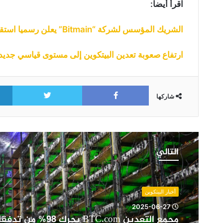
اقرأ أيضا:
الشريك المؤسس لشركة “Bitmain” يعلن رسميا استقالته من منصب رئيس الشركة
ارتفاع صعوبة تعدين البيتكوين إلى مستوى قياسي جدي
itter
Facebook
شاركها
مجمع
التعدين
التالي
BTC.com
يحرك
98%
من
أخبار البيتكوين
تدفقات
2025-06-27
مُعدّني
مجمع التعدين BTC.com يحرك 
البيتكوين