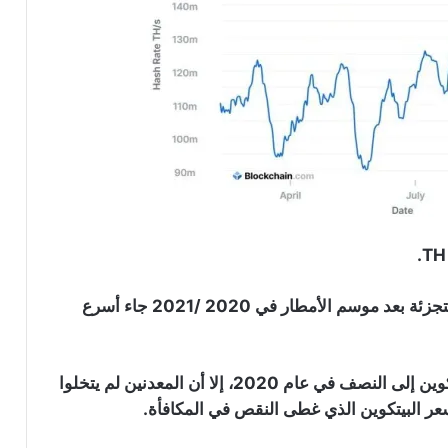
لموقع “Cryptowatch” فإن التعافي في معدل التجزئة بعد موسم الأمطار في 2020 /2021 جاء أسرع
هذا يعني أنه على الرغم من انقسام مكافأة تعدين البيتكوين إلى النصف في عام 2020، إلا أن المعدنين لم يتخلوا
عر البيتكوين الذي غطى النقص في المكافأة.