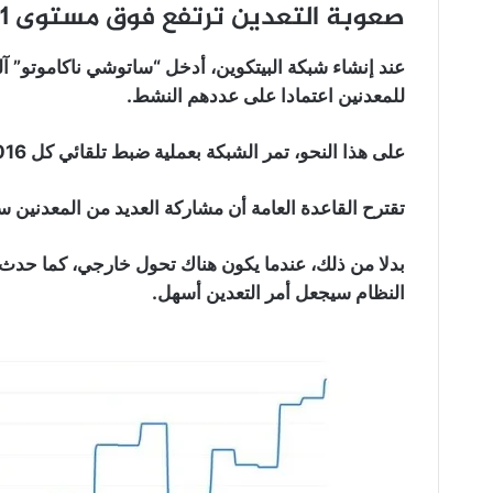
صعوبة التعدين ترتفع فوق مستوى 21 تيراهاش:
عند إنشاء شبكة البيتكوين، أدخل “ساتوشي ناكاموتو” آ
للمعدنين اعتمادا على عددهم النشط.
على هذا النحو، تمر الشبكة بعملية ضبط تلقائي كل 2016 كتلة (تقريبا كل أسبوعين).
تقترح القاعدة العامة أن مشاركة العديد من المعدنين س
بدلا من ذلك، عندما يكون هناك تحول خارجي، كما حدث أثن
النظام سيجعل أمر التعدين أسهل.