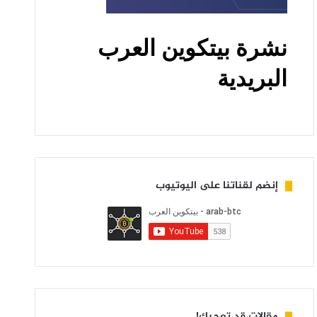
إنضم لقناتنا على اليوتيوب
مقالات قد تعجبك!