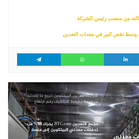
باكستان تستغل فائض الكهرباء في
تعدين البيتكوين
د وسط نقص كبير في معدات التعدين
معدنو البيتكوين يعودون للبيع: شركة
“MARA” و”Riot” تحولان 581 بيتكوين إلى
منصات التداول
Telegram
WhatsApp
LinkedIn
Tw
انخفاض أرباح المعدنين يدفع شبكة
البيتكوين نحو أكبر تعديل للصعوبة منذ
2021
شركات تعدين البيتكوين تبيع ما تعدنه
مدفوعة بضغط التكاليف رغم ارتفاع
الأسعار: التفاصيل
مجمع التعدين BTC.com يحرك 98% من
تدفقات مُعدّني البيتكوين إلى منصة
98% من تدفقات مُعدّني
بينانس