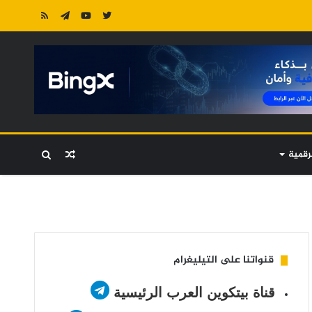
رقمية
مقال
بحث
عشوائي
عن
قنواتنا على التيليغرام
قناة بيتكوين العرب الرئيسية