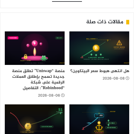
مقالات ذات صلة
هل انتهى هبوط سعر البيتكوين؟
منصة “Uniswap” تطلق منصة
جديدة تسمح بإطلاق العملات
2026-08-08
الرقمية على شبكة
“Robinhood”: التفاصيل
2026-08-06