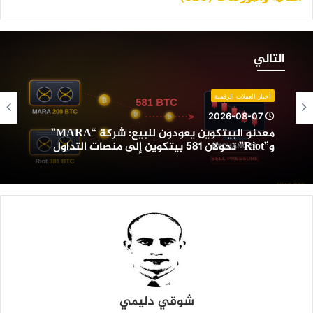
عدنو
لبيتكوين
التالي
عودون
لبيع:
ركة
أخبار العملات الرقمية
“MARA”
2026-08-07
و”Riot”
معدنو البيتكوين يعودون للبيع: شركة “MARA”
حولان
و”Riot” تحولان 581 بيتكوين إلى منصات التداول
58
يتكوين
لى
نصات
لتداول
شوقي دليمي