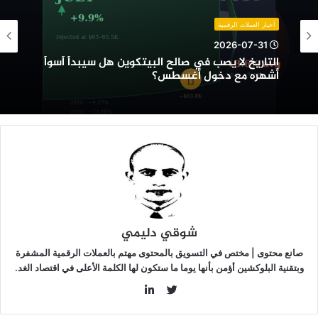
ي
الح
أخبار العملات الرقمية
لبيتكوين
2026-07-31
ل
التاريخ لا يصب في صالح البيتكوين هل سيبدأ أسوأ
يبدأ
أشهره مع دخول أغسطس؟
سوأ
شهره
ع
خول
غسطس؟
شوقي دليمي
صانع محتوى | مختص في التسويق بالمحتوى مهتم بالعملات الرقمية المشفرة
وبتقنية البلوكشين أؤمن بأنها يوما ما ستكون لها الكلمة الأعلى في اقتصاد الغد.
LinkedIn
Twitter