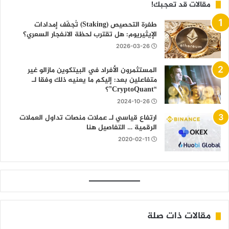
مقالات قد تعجبك!
طفرة التحصيص (Staking) تُجفّف إمدادات
الإيثيريوم: هل تقترب لحظة الانفجار السعري؟
2026-03-26
المستثمرون الأفراد في البيتكوين مازالو غير
متفاعلين بعد: إليكم ما يعنيه ذلك وفقا لـ
“CryptoQuant”؟
2024-10-26
ارتفاع قياسي لـ عملات منصات تداول العملات
الرقمية … التفاصيل هنا
2020-02-11
مقالات ذات صلة