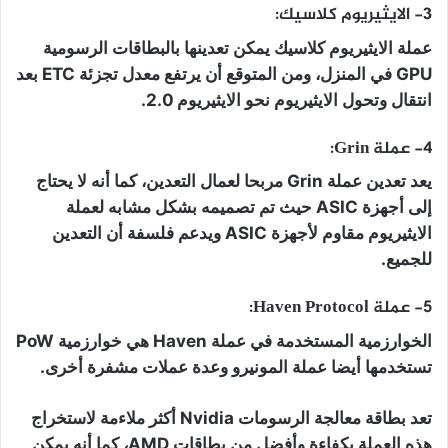
3- الايثيريوم كلاسيك:
عملة الايثيريوم كلاسيك يمكن تعدينها بالبطاقات الرسومية
GPU في المنزل، ومن المتوقع أن يرتفع معدل تجزئة ETC بعد
انتقال وتحول الايثيريوم نحو الايثيريوم 2.0.
4- عملة Grin:
يعد تعدين عملة Grin مربحا لعمال التعدين، كما أنه لا يحتاج
إلى أجهزة ASIC حيث تم تصميمه بشكل مشابه لعملة
الايثيريوم مقاوم لأجهزة ASIC ويدعم فلسفة أن التعدين
للجميع.
5- عملة Haven Protocol:
الخوارزمية المستخدمة في عملة Haven هي خوارزمية PoW
تستخدمها أيضا عملة المونيرو وعدة عملات مشفرة أخرى.
تعد بطاقة معالجة الرسومات Nvidia أكثر ملاءمة لاستخراج
هذه العملة بكفاءة وأفضل من بطاقات AMD، كما أنه يمكن