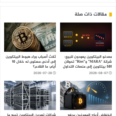
مقالات ذات صلة
معدنو البيتكوين يعودون للبيع:
ثلاث أسباب وراء هبوط البيتكوين
شركة “MARA” و”Riot” تحولان
إلى أدنى مستوى له خلال 10
581 بيتكوين إلى منصات التداول
أيام: ما القادم؟
2026-07-28
2026-08-07
انخفاض أرباح المعدنين يدفع
شركات تعدين البيتكوين تبيع ما