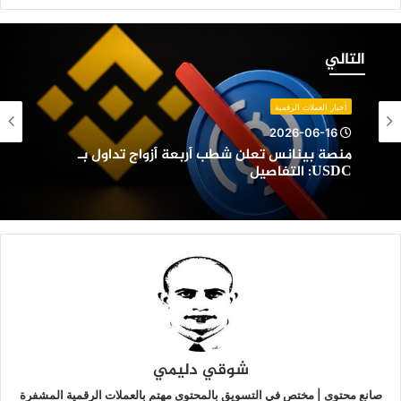
نصة
ينانس
التالي
علن
طب
ربعة
أخبار العملات الرقمية
زواج
2026-06-16
داول
منصة بينانس تعلن شطب أربعة أزواج تداول بـ
ـ
USDC: التفاصيل
USDC:
لتفاصيل
شوقي دليمي
صانع محتوى | مختص في التسويق بالمحتوى مهتم بالعملات الرقمية المشفرة