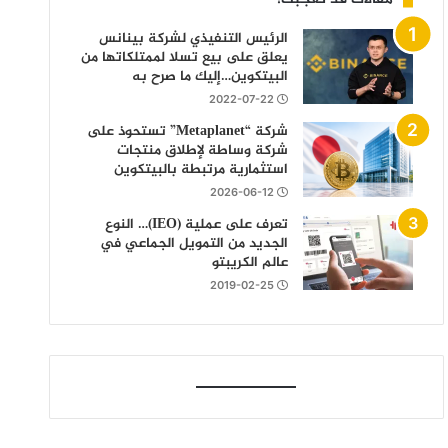
الرئيس التنفيذي لشركة بينانس
يعلق على بيع تسلا لممتلكاتها من
البيتكوين…إليك ما صرح به
2022-07-22
شركة “Metaplanet” تستحوذ على
شركة وساطة لإطلاق منتجات
استثمارية مرتبطة بالبيتكوين
2026-06-12
تعرف على عملية (IEO)… النوع
الجديد من التمويل الجماعي في
عالم الكريبتو
2019-02-25