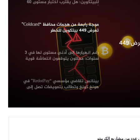
للبيتكوين: هل يقترب اختبار مستوى 60
ألف دولار؟
موجة رابعة من هجمات محافظ “Coldcard”
تعرض 449 بيتكوين للخطر
موجة رابعة من هجمات محافظ “Coldcard” تعرض 449
رغم انهيارها إلى أدنى مستوى لها في 3
سنوات: محللون يتوقعون انتعاشة قوية
لعملة “Dogecoin”
بينانس تقاضي مؤسسي “RedotPay” في
هونغ كونغ وتطالب بتعويضات تصل إلى
470 مليون دولار
بنك “BNY” يحضر لإضافة خدمة تحصيص
العملات الرقمية “Staking” عبر شراكة مع
شركة Galaxy
ثلاث مؤشرات تحذر من تراجع جديد
دد من مشاريع الكريبتو