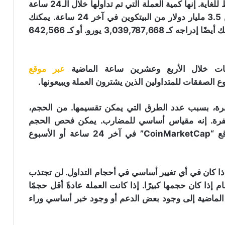
بسيط للغاية. إنها كمية العملة التي تم تداولها خلال الـ24 ساعة
الماضية. على سبيل المثال، إذا تم تداول ما يقرب من 3.5 مليار دولار من البيتكوين في آخر 24 ساعة. يمكنك
تحويل هذا الرقم إلى مجموعة متنوعة من الطرق. يمكنك أيضًا إدراجه كـ 3,039,787,668 يورو. أو كـ 642,566
ات خلال الأربع وعشرين ساعة الماضية
عبر موقع
 الصفقات للمتداولين الذين يشترون العملة ويبيعونها.
رة، بسبب عدد الطرق التي يمكن تقسيمها. من الحجم،
مشفرة. إنه مقياس أساسي للمضارب. يمكن فحص الحجم
بالتفصيل الدقيق. يمكنك تتبع حجم التداول على موقع “CoinMarketCap” في آخر 24 ساعة أو الأسبوع
ذا كان في أي تغيير أساسي في أحجام التداول. لن تجتذب
 إذا كان حجمها كبيرًا. إذا كانت العملة عادةً أقل حجمًا
الماضية إلى وجود بعض الدعم أو وجود خبر أساسي وراء