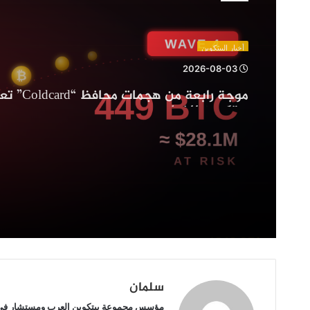
هجمات
محافظ
“Coldcard”
أخبار البيتكوين
تعرض
2026-08-03
449
بيتكوين
بيتكوين للخطر
للخطر
سلمان
مؤسس مجموعة بيتكوين العرب ومستشار في ع