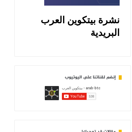
إنضم لقناتنا على اليوتيوب
مقالات قد تعجبك!