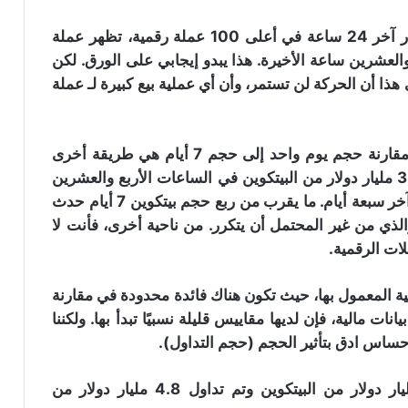
وبالمقارنة، إذا قمنا بالفرز بأدنى حجم تداول على مدار آخر 24 ساعة في أعلى 100 عملة رقمية، تظهر عملة
زيادة بنسبة 20٪ خلال الأربع والعشرين ساعة الأخيرة. هذا يبدو إيجابي على الورق. لكن
ا أن الحركة لن تستمر، وأن أي عملية بيع كبيرة لـ عملة
رغم انهيارها إلى أدنى مستوى لها في 3
بالطبع، لا توجد طريقة لمعرفة ذلك على وجه اليقين. مقارنة حجم يوم واحد إلى حجم 7 أيام هي طريقة أخرى
سنوات: محللون يتوقعون انتعاشة قوية
لعملة “Dogecoin”
يمكننا من خلالها قراءة الاتجاهات. يتم تداول حوالي 3.6 مليار دولار من البيتكوين في الساعات الأربع والعشرين
الأخيرة. تحرك نحو 12.3 مليار دولار من البيتكوين في آخر سبعة أيام. ما يقرب من ربع حجم بيتكوين 7 أيام حدث
بينانس تقاضي مؤسسي “RedotPay” في
لذي من غير المحتمل أن يتكرر. من ناحية أخرى، فأنت لا
هونغ كونغ وتطالب بتعويضات تصل إلى
ات الرقمية.
470 مليون دولار
الية المعمول بها، حيث تكون هناك فائدة محدودة في مقارنة
بنك “BNY” يحضر لإضافة خدمة تحصيص
نات مالية، فإن لديها مقاييس قليلة نسبيًا تبدأ بها. ولكننا
العملات الرقمية “Staking” عبر شراكة مع
شركة Galaxy
حساس ادق بتأثير الحجم (حجم التداول).
خلال الأربع وعشرين ساعة الماضية، تم تداول 8 مليار دولار من البيتكوين وتم تداول 4.8 مليار دولار من
ثلاث مؤشرات تحذر من تراجع جديد
للبيتكوين: هل يقترب اختبار مستوى 60