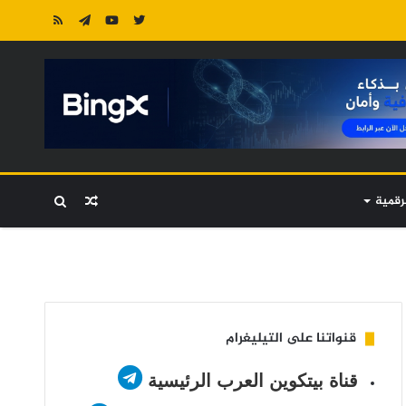
رقمية
مقال
بحث
عشوائي
عن
قنواتنا على التيليغرام
قناة بيتكوين العرب الرئيسية