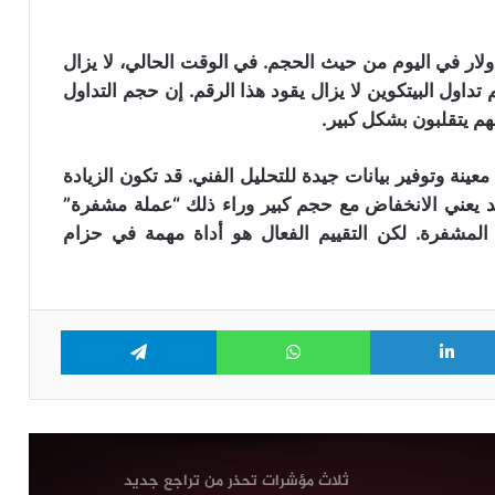
ألف دولار؟
” اسهمها بما يقرب من 4 مليارات دولار في اليوم من حيث الحجم. في الوقت الحالي، لا يزال
موجة رابعة من هجمات محافظ “Coldcard”
 تداول البيتكوين لا يزال يقود هذا الرقم. إن حجم التداول
تعرض 449 بيتكوين للخطر
هم يتقلبون بشكل كبير.
ينة وتوفير بيانات جيدة للتحليل الفني. قد تكون الزيادة
رغم انهيارها إلى أدنى مستوى لها في 3
سنوات: محللون يتوقعون انتعاشة قوية
د يعني الانخفاض مع حجم كبير وراء ذلك “عملة مشفرة”
لعملة “Dogecoin”
 المشفرة. لكن التقييم الفعال هو أداة مهمة في حزام
بينانس تقاضي مؤسسي “RedotPay” في
هونغ كونغ وتطالب بتعويضات تصل إلى
470 مليون دولار
Telegram
WhatsApp
LinkedIn
Tw
بنك “BNY” يحضر لإضافة خدمة تحصيص
العملات الرقمية “Staking” عبر شراكة مع
شركة Galaxy
ثلاث مؤشرات تحذر من تراجع جديد