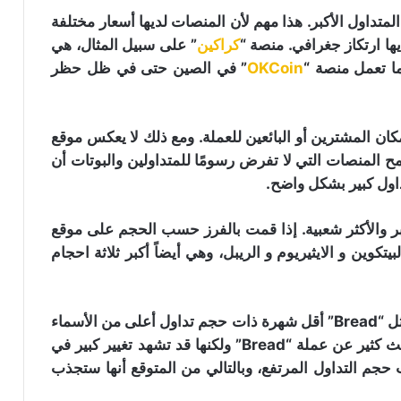
داول الأكبر. هذا مهم لأن المنصات لديها أسعار مختلفة
ها ارتكاز جغرافي. منصة “
كراكين
” على سبيل المثال، هي
ا تعمل منصة “
OKCoin
” في الصين حتى في ظل حظر
 المشترين أو البائعين للعملة. ومع ذلك لا يعكس موقع
م. وتسمح المنصات التي لا تفرض رسومًا للمتداولين والبوتات أن
تداول كبير بشكل واضح.
كبر والأكثر شعبية. إذا قمت بالفرز حسب الحجم على موقع
لى هي البيتكوين و الايثيريوم و الريبل، وهي أيضاً أكبر ثلاثة احجام
لا مفاجآت هناك. ولكن إذا تراجعت قليلاً، سترى عملة مثل “Bread” أقل شهرة ذات حجم تداول أعلى من الأسماء
الكبيرة مثل النيو (Neo) و داش (Dash). لا يوجد حديث كثير عن عملة “Bread” ولكنها قد تشهد تغيير كبير في
 حجم التداول المرتفع، وبالتالي من المتوقع أنها ستجذب