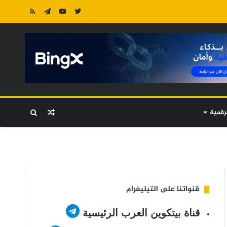
رقمية
مقال
بحث
عشوائي
عن
قنواتنا على التيليغرام
قناة بيتكوين العرب الرئيسية