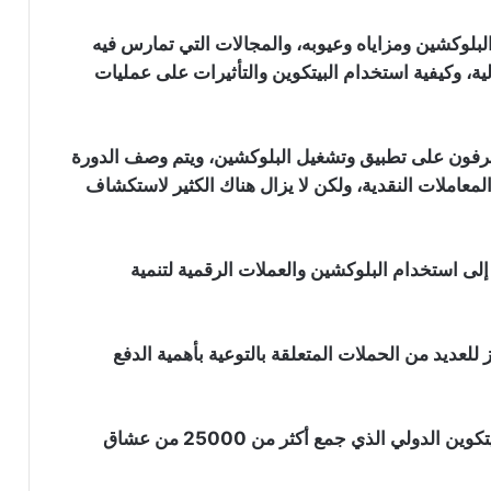
لبلوكشين ومزاياه وعيوبه، والمجالات التي تمارس فيه
الية، وكيفية استخدام البيتكوين والتأثيرات على عمليات
عرفون على تطبيق وتشغيل البلوكشين، ويتم وصف الدورة
معاملات النقدية، ولكن لا يزال هناك الكثير لاستكشاف
لى استخدام البلوكشين والعملات الرقمية لتنمية
 للعديد من الحملات المتعلقة بالتوعية بأهمية الدفع
معرض Blockchain Show للذكاء الاصطناعي
في أبوظبي يسلّط الضوء على مستقبل
الابتكار الرقمي
في عام 2019 استضافت مدينة بوغوتا معرض إكسبو بيتكوين الدولي الذي جمع أكثر من 25000 من عشاق
منتدى البلوكشين 2026 في موسكو: