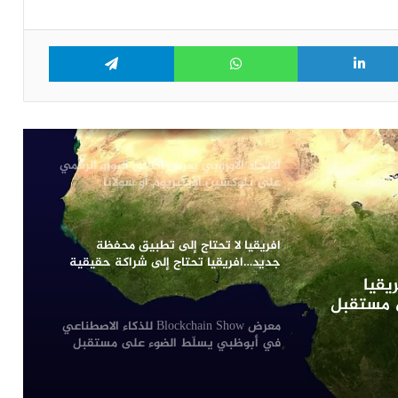
منتدى البلوكشين 2026 في موسكو:
ملتقى لقادة العملات الرقمية في 14–15
أبريل
Telegram
WhatsApp
LinkedIn
Tw
من المخاطرة إلى الفضول: تغيّر في نظرة
مصر تجاه البلوكشين
الاتحاد الأوروبي يدرس إطلاق اليورو الرقمي
على بلوكشين الإيثيريوم أو سولانا
افريقيا لا تحتاج إلى تطبيق محفظة
جديد…افريقيا تحتاج إلى شراكة حقيقية
ومكانة مرموقة في مستقبل الكريبتو
يقيا
 مستقبل
معرض Blockchain Show للذكاء الاصطناعي
في أبوظبي يسلّط الضوء على مستقبل
الابتكار الرقمي