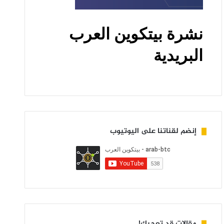
إنضم لقناتنا على اليوتيوب
مقالات قد تعجبك!