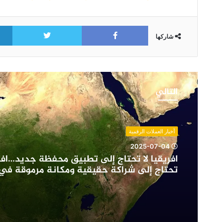
itter
Facebook
شاركها
افريقيا
لا
التالي
تحتاج
إلى
تطبيق
محفظة
أخبار العملات الرقمية
جديد…
2025-07-04
افريقيا
افريقيا لا تحتاج إلى تطبيق محفظة جديد…افر
تحتاج
تحتاج إلى شراكة حقيقية ومكانة مرموقة في
إلى
الكريبتو
شراكة
حقيقية
ومكانة
مرموقة
في