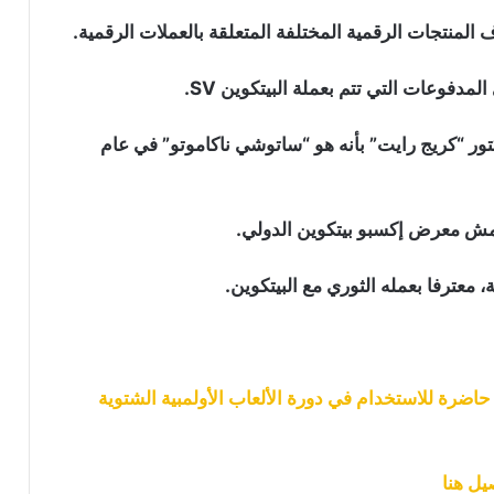
ملتقى لقادة العملات الرقمية في 14–15
أبريل
مدفوعات التي تتم بعملة البيتكوين SV.
من المخاطرة إلى الفضول: تغيّر في نظرة
مصر تجاه البلوكشين
ر “كريج رايت” بأنه هو “ساتوشي ناكاموتو” في عام
الاتحاد الأوروبي يدرس إطلاق اليورو الرقمي
على بلوكشين الإيثيريوم أو سولانا
امش معرض إكسبو بيتكوين الدولي.
 معترفا بعمله الثوري مع البيتكوين.
افريقيا لا تحتاج إلى تطبيق محفظة
جديد…افريقيا تحتاج إلى شراكة حقيقية
ومكانة مرموقة في مستقبل الكريبتو
معرض Blockchain Show للذكاء الاصطناعي
حاضرة للاستخدام في دورة الألعاب الأولمبية الشتوية
في أبوظبي يسلّط الضوء على مستقبل
الابتكار الرقمي
يل هنا