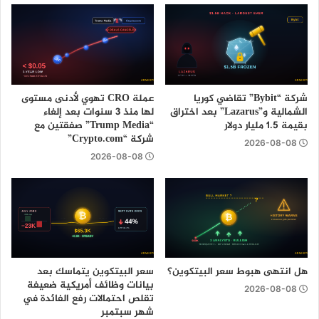
شركة “Bybit” تقاضي كوريا
عملة CRO تهوي لأدنى مستوى
الشمالية و”Lazarus” بعد اختراق
لها منذ 3 سنوات بعد إلغاء
بقيمة 1.5 مليار دولار
“Trump Media” صفقتين مع
شركة “Crypto.com”
2026-08-08
2026-08-08
هل انتهى هبوط سعر البيتكوين؟
سعر البيتكوين يتماسك بعد
بيانات وظائف أمريكية ضعيفة
2026-08-08
تقلص احتمالات رفع الفائدة في
شهر سبتمبر