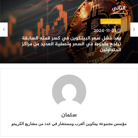
شل
التالي
عر
لبيتكوين
أخبار البيتكوين
ي
2024-11-01
سر
بعد فشل سعر البيتكوين في كسر قمته السابقة
مته
تراجع ملحوظ في السعر وتصفية العديد من مراكز
لسابقة
المتداولين
راجع
لحوظ
ي
لسعر
تصفية
لعديد
ن
راكز
لمتداولين
سلمان
مؤسس مجموعة بيتكوين العرب ومستشار في عدد من مشاريع الكريبتو