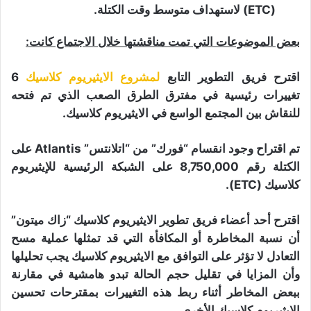
(ETC) لاستهداف متوسط ​​وقت الكتلة.
بعض الموضوعات التي تمت مناقشتها خلال الاجتماع كانت:
اقترح فريق التطوير التابع
لمشروع الايثيريوم كلاسيك
6
تغييرات رئيسية في مفترق الطرق الصعب الذي تم فتحه
للنقاش بين المجتمع الواسع في الايثيريوم كلاسيك.
تم اقتراح وجود انقسام “فورك” من “اتلانتس” Atlantis على
الكتلة رقم 8,750,000 على الشبكة الرئيسية للإيثيريوم
كلاسيك (ETC).
اقترح أحد أعضاء فريق تطوير الايثيريوم كلاسيك “زاك ميتون”
أن نسبة المخاطرة أو المكافأة التي قد تمثلها عملية مسح
التعادل لا تؤثر على التوافق مع الايثيريوم كلاسيك يجب تحليلها
وأن المزايا في تقليل حجم الحالة تبدو هامشية في مقارنة
ببعض المخاطر أثناء ربط هذه التغييرات بمقترحات تحسين
الايثيريوم كلاسيك الأخرى.