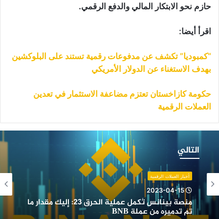
حازم نحو الابتكار المالي والدفع الرقمي.
اقرأ أيضا:
“كمبوديا” تكشف عن مدفوعات رقمية تستند على البلوكشين
بهدف الاستغناء عن الدولار الأمريكي
حكومة كازاخستان تعتزم مضاعفة الاستثمار في تعدين
العملات الرقمية
نصة
ينانس
التالي
ُكمل
ملية
لحرق
أخبار العملات الرقمية
23:
2023-04-15
ليك
منصة بينانس تُكمل عملية الحرق 23: إليك مقدار ما
قدار
تم تدميره من عملة BNB
ا