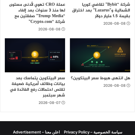
شركة “Bybit” تقاضي كوريا
عملة CRO تهوي لأدنى مستوى
الشمالية و”Lazarus” بعد اختراق
لها منذ 3 سنوات بعد إلغاء
بقيمة 1.5 مليار دولار
“Trump Media” صفقتين مع
شركة “Crypto.com”
2026-08-08
2026-08-08
هل انتهى هبوط سعر البيتكوين؟
سعر البيتكوين يتماسك بعد
بيانات وظائف أمريكية ضعيفة
2026-08-08
تقلص احتمالات رفع الفائدة في
شهر سبتمبر
2026-08-07
سياسة الخصوصية – Privacy Policy
اعلن معنا – Advertisement