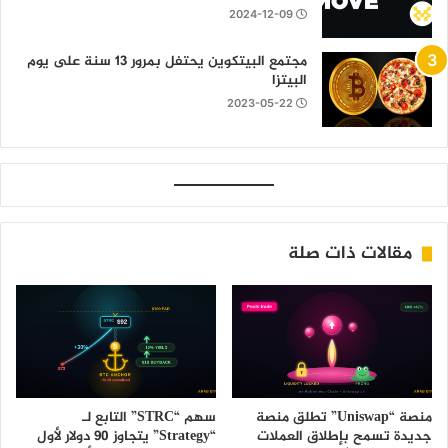
2024-12-09
مجتمع البيتكوين يحتفل بمرور 13 سنة على يوم
البيتزا
2023-05-22
مقالات ذات صلة
منصة “Uniswap” تطلق منصة
سهم “STRC” التابع لـ
جديدة تسمح بإطلاق العملات
“Strategy” يتجاوز 90 دولار لأول