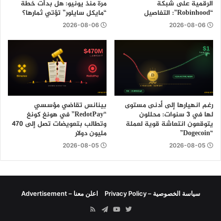
الرقمية على شبكة
مرة منذ يونيو: هل بدأت خطة
“Robinhood”: التفاصيل
“مايكل سايلور” تؤتي ثمارها؟
2026-08-06
2026-08-06
رغم انهيارها إلى أدنى مستوى
بينانس تقاضي مؤسسي
لها في 3 سنوات: محللون
“RedotPay” في هونغ كونغ
يتوقعون انتعاشة قوية لعملة
وتطالب بتعويضات تصل إلى 470
“Dogecoin”
مليون دولار
2026-08-05
2026-08-05
سياسة الخصوصية – Privacy Policy
اعلن معنا – Advertisement