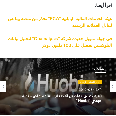
اقرأ أيضا:
هيئة الخدمات المالية اليابانية “FCA” تحذر من منصة بينانس
لتبادل العملات الرقمية
في جولة تمويل جديدة شركة “Chainalysis” لتحليل بيانات
البلوكشين تحصل على 100 مليون دولار
عرف
لى
التالي
فاصيل
لاكتتاب
لقادم
أخبار العملات الرقمية
لى
2019-05-13
نصة
تعرف على تفاصيل الاكتتاب القادم على منصة
وبي
هوبي “Huobi”
“Huob