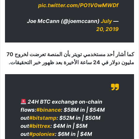
pic.twitter.com/PO1V0wMWDf
July
— Joe McCann (@joemccann)
20, 2019
كما أشار أحد مستخدمي تويتر بأن المنصة تعرضت لخروج 70
مليون دولار في 24 ساعة الأخيرة بعد ظهور خبر التحقيقات.
24H BTC exchange on-chain
flows:
#binance
: $58M in | $54M
out
#bitstamp
: $52M in | $50M
out
#bittrex
: $4M in | $5M
out
#poloniex
: $6M in | $4M