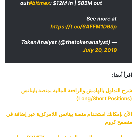
out
#bitmex
: $12M in | $85M out
See more at
https://t.co/6AFFM1D63p
— TokenAnalyst (@thetokenanalyst)
July 20, 2019
اقرأ أيضا:
شرح التداول بالهامش والرافعة المالية بمنصة باينانس
(Long/Short Positions)
الآن بإمكانك استخدام منصة بينانس اللامركزية عبر إضافة في
متصفح كروم