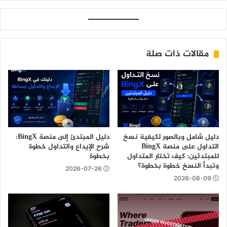
مقالات ذات صلة
دليل شامل وبالصور لكيفية نسخ
دليل المبتدئ إلى منصة BingX:
التداول على منصة BingX
شرح الإيداع والتداول خطوة
للمبتدئين: كيف تختار المتداول
بخطوة
وتبدأ النسخ خطوة بخطوة؟
2026-07-26
2026-08-09