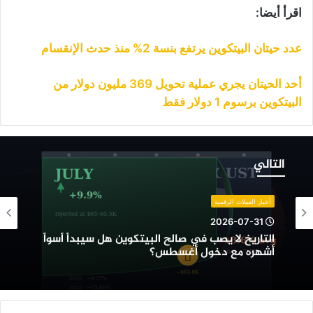
اقرأ أيضا:
عدد حيتان البيتكوين يرتفع بنسة 2% منذ حدث الإنقسام
أحد الحيتان يجري عملية تحويل 369 مليون دولار من
البيتكوين برسوم 1 دولار فقط
لتاريخ
ا
التالي
صب
ي
الح
أخبار العملات الرقمية
لبيتكوين
2026-07-31
ل
التاريخ لا يصب في صالح البيتكوين هل سيبدأ أسوأ
يبدأ
أشهره مع دخول أغسطس؟
سوأ
شهره
ع
خول