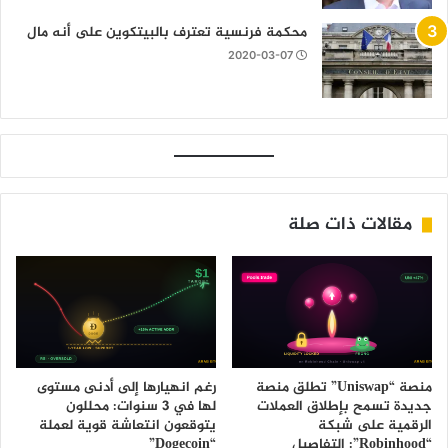
محكمة فرنسية تعترف بالبيتكوين على أنه مال
2020-03-07
مقالات ذات صلة
منصة “Uniswap” تطلق منصة
رغم انهيارها إلى أدنى مستوى
جديدة تسمح بإطلاق العملات
لها في 3 سنوات: محللون
الرقمية على شبكة
يتوقعون انتعاشة قوية لعملة
“Robinhood”: التفاصيل
“Dogecoin”