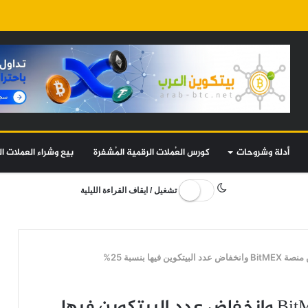
أدلة وشروحات
كورس العُملات الرقمية المُشفرة
بيع وشراء العملات ال
تشغيل / ايقاف القراءة الليلية
 فيها بنسبة 25%
المتداولون ينسحبون من منصة BitMEX وانخفاض عدد البيتكوين فيها