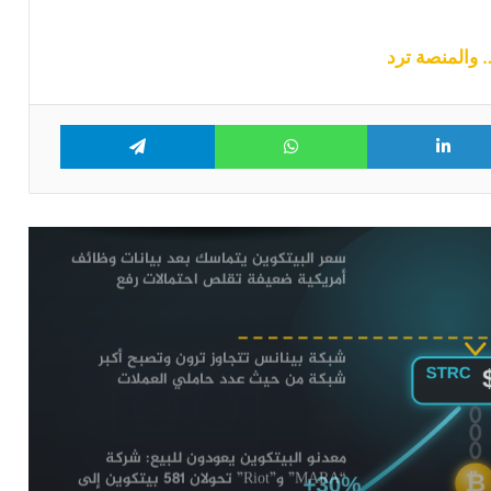
منصات التداول
سهم “STRC” التابع لـ “Strategy” يتجاوز
90 دولار لأول مرة منذ يونيو: هل بدأت خطة
“مايكل سايلور” تؤتي ثمارها؟
Telegram
WhatsApp
LinkedIn
Tw
هل انتهى هبوط سعر البيتكوين؟
سعر البيتكوين يتماسك بعد بيانات وظائف
أمريكية ضعيفة تقلص احتمالات رفع
الفائدة في شهر سبتمبر
شبكة بينانس تتجاوز ترون وتصبح أكبر
شبكة من حيث عدد حاملي العملات
الرقمية المستقرة
لتابع لـ “Strategy” يتجاوز 90 دولار لأول
 تؤتي
معدنو البيتكوين يعودون للبيع: شركة
“MARA” و”Riot” تحولان 581 بيتكوين إلى