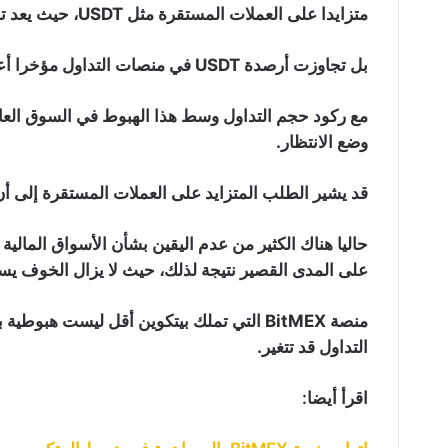
متزايدا على العملات المستقرة مثل USDT، حيث يعد تطور غريب، إذ تستمر منصات التداول في تخزين USDT.
بل تجاوزت أرصدة USDT في منصات التداول مؤخرا أعلى مستوى لها على الإطلاق.
مع ركود حجم التداول وسط هذا الهبوط في السوق العا
وضع الانتظار.
قد يشير الطلب المتزايد على العملات المستقرة إلى أن 
حاليا هناك الكثير من عدم اليقين بشأن الأسواق المالي
على المدى القصير نتيجة لذلك، حيث لا يزال الخوف ي
منصة BitMEX التي تملك بيتكوين أقل ليست هب
التداول قد تتغير.
اقرأ أيضا: