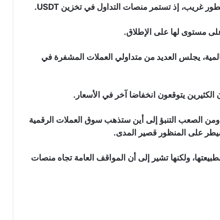
لمية، يجلس العديد من متداولي العملات المشفرة في
هل انتهى هبوط سعر البيتكوين؟
الكثيرين يتوقعون انخفاضا آخر في الأسعار.
سعر البيتكوين يتماسك بعد بيانات وظائف
ة ومن الصعب التنبؤ إلى أين ستذهب سوق العملات الرقمية
أمريكية ضعيفة تقلص احتمالات رفع
سيطر على المنظور قصير المدى.
الفائدة في شهر سبتمبر
وطية بطبيعتها، ولكنها تشير إلى أن المواقف العامة تجاه منصات
شبكة بينانس تتجاوز ترون وتصبح أكبر
شبكة من حيث عدد حاملي العملات
الرقمية المستقرة
معدنو البيتكوين يعودون للبيع: شركة
“MARA” و”Riot” تحولان 581 بيتكوين إلى