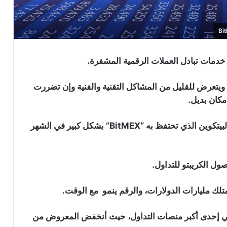
خدمات تبادل العملات الرقمية المشفرة.
يتعرض للقليل من المشاكل التقنية والفنية وإن تضررت
كان بديل.
وهو ما حدث مع منصة “BitMEX” حيث انخفض رصيد البيتكوين الذي تحتفظ به “BitMEX” بشكل كبير في الشهر
ل الكريبتو للتداول.
أن الإتجاه تغير بالنسبة لمنصة “BitMEX”، وهي إحدى أكبر منصات التداول، حيث أنخفض المعروض من