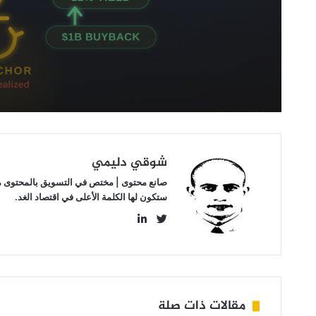
هل
بدأت
خطة
“مايكل
سايلور”
تؤتي
ثمارها؟
شوقي دليمي
صانع محتوى | مختص في التسويق بالمحتوى مهتم
ستكون لها الكلمة الأعلى في اقتصاد الغد.
LinkedIn
Twitter
مقالات ذات صلة