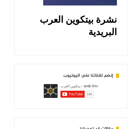
إنضم لقناتنا على اليوتيوب
مقالات قد تعجبك!