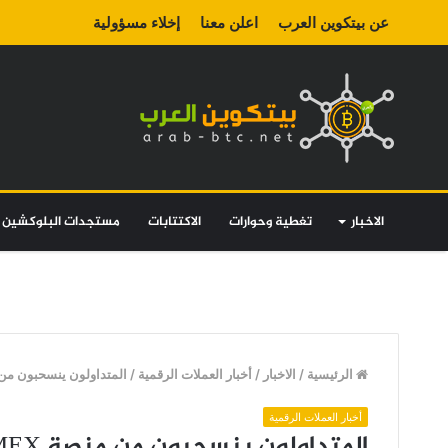
عن بيتكوين العرب
اعلن معنا
إخلاء مسؤولية
الاخبار
تغطية وحوارات
الاكتتابات
مستجدات البلوكشين
الرئيسية
/
الاخبار
/
أخبار العملات الرقمية
/
المتداولون ينسحبون من منصة BitMEX وانخفاض عدد البيتكوين
أخبار العملات الرقمية