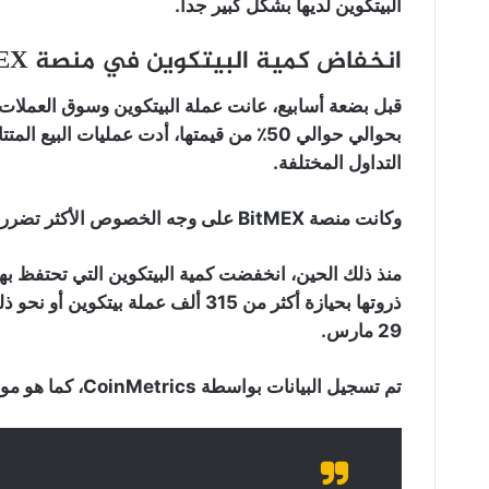
البيتكوين لديها بشكل كبير جدا.
انخفاض كمية البيتكوين في منصة BitMEX:
قبل بضعة أسابيع، عانت عملة البيتكوين وسوق العملات
بحوالي حوالي 50٪ من قيمتها، أدت عمليات ا
التداول المختلفة.
وكانت منصة BitMEX على وجه الخصوص الأكثر تضررا.
29 مارس.
تم تسجيل البيانات بواسطة CoinMetrics، كما هو موضح أدناه: