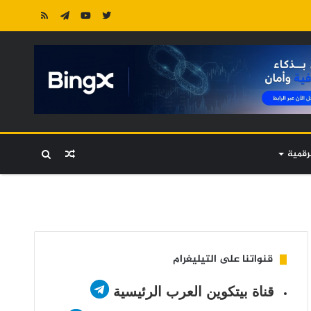
رقمية
مقال
بحث
عشوائي
عن
قنواتنا على التيليغرام
قناة بيتكوين العرب الرئيسية