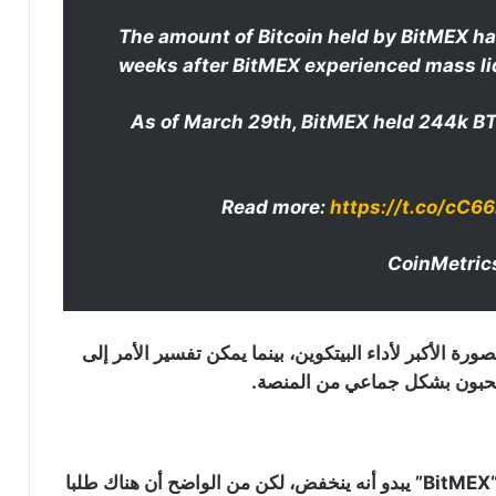
The amount of Bitcoin held by BitMEX has
weeks after BitMEX experienced mass li
As of March 29th, BitMEX held 244k BT
Read more:
https://t.co/cC
رة الأكبر لأداء البيتكوين، بينما يمكن تفسير الأمر إلى
على الرغم من أن عدد البيتكوين الذي تحتفظ به منصة “BitMEX” يبدو أنه ينخفض، لكن من الواضح أن هناك طلبا