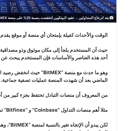
بعد انزعاج المتداولين ... عقود البيتكوين انخفضت بنسبة 25% على منصة BitMEX
الوقت والأحداث كفيلة بإمتحان أي منصة أو موقع يقدم 
حيث أن المستخدم يلجأ إلى مكان موثوق وذو مصداقية و
أحد هذه العناصر والأساسات فإن المستخدم يبحث عن م
الماضي بعد أن شهدت المنصة عمليات تصفية جماعية.
من المعروف أن منصات التبادل تحتفظ بجزء كبير من أصو
مثلا أهم منصات التداول “Coinbase” و “Bitfinex” تمتلك مليارات الدولارات، والرقم ينمو مع الوقت.
لكن يبدو 