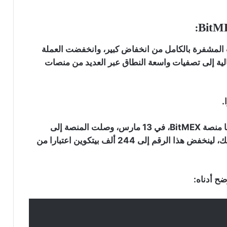
 المشفرة بالكامل من انخفاض كبير، وانخفضت العملة
لبيع المتتالية إلى تصفيات واسعة النطاق عبر العديد من منصات
منذ ذلك الحين، انخفضت كمية البيتكوين التي تحتفظ بها منصة BitMEX، في 13 مارس، وصلت المنصة إلى
ذروتها بحيازة أكثر من 315 ألف عملة بيتكوين أو نحو ذلك، لينخفض هذا الرقم إلى 244 ألف بيتكوين اعتبارا من