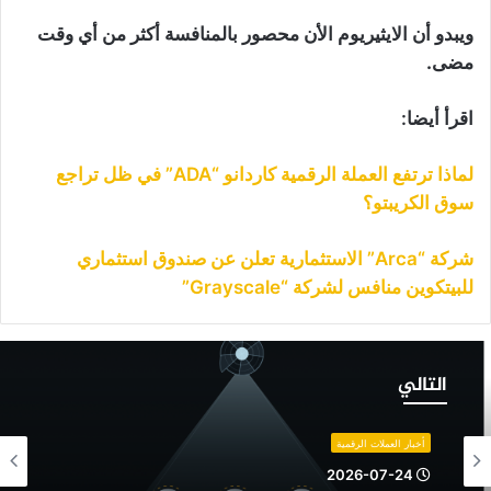
ويبدو أن الايثيريوم الأن محصور بالمنافسة أكثر من أي وقت
مضى.
اقرأ أيضا:
لماذا ترتفع العملة الرقمية كاردانو “ADA” في ظل تراجع
سوق الكريبتو؟
شركة “Arca” الاستثمارية تعلن عن صندوق استثماري
للبيتكوين منافس لشركة “Grayscale”
ينانس
ضيف
التالي
ملات
قمية
أخبار العملات الرقمية
لى
2026-07-24
ائمة