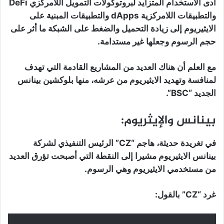
أدى الاستخدام المتزايد لبروتوكولات التمويل اللامركزي DeFi
والتطبيقات اللامركزية dApps والتطبيقات المبنية على
الايثيريوم إلى زيادة التحميل والضغط على الشبكة ما أثر على
حجم الرسوم وجعلها غير مستدامة.
مع العلم أن هناك العديد من المشاريع القادمة التي تهدف
لمنافسة وتهديد الايثيريوم من عرشه، منها بلوكشين بينانس
الجديد “BSC”.
بينانس والإيثريوم:
في تغريدة حديثة، هاجم “CZ” الرئيس التنفيذي لشركة
بينانس الايثيريوم مشيرا إلى النقطة التي أصبحت تؤرق العديد
من مستخدمي الايثيريوم وهي الرسوم.
غرد “CZ” بالقول: