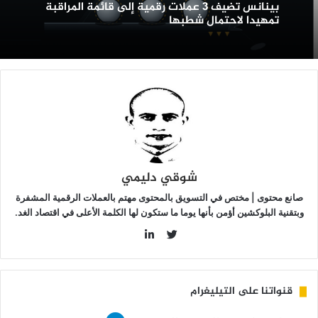
بينانس تضيف 3 عملات رقمية إلى قائمة المراقبة
لمراقبة
تمهيدا لاحتمال شطبها
مهيدا
احتمال
طبها
شوقي دليمي
صانع محتوى | مختص في التسويق بالمحتوى مهتم بالعملات الرقمية المشفرة
وبتقنية البلوكشين أؤمن بأنها يوما ما ستكون لها الكلمة الأعلى في اقتصاد الغد.
LinkedIn
Twitter
قنواتنا على التيليغرام