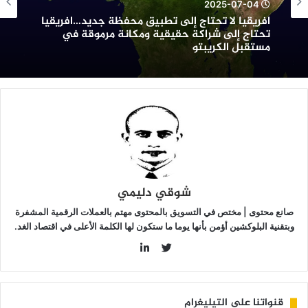
2025-07-04
حفظة
افريقيا لا تحتاج إلى تطبيق محفظة جديد…افريقيا
ديد…
تحتاج إلى شراكة حقيقية ومكانة مرموقة في
فريقيا
مستقبل الكريبتو
حتاج
لى
راكة
قيقية
مكانة
رموقة
ي
ستقبل
لكريبتو
شوقي دليمي
صانع محتوى | مختص في التسويق بالمحتوى مهتم بالعملات الرقمية المشفرة
وبتقنية البلوكشين أؤمن بأنها يوما ما ستكون لها الكلمة الأعلى في اقتصاد الغد.
LinkedIn
Twitter
قنواتنا على التيليغرام