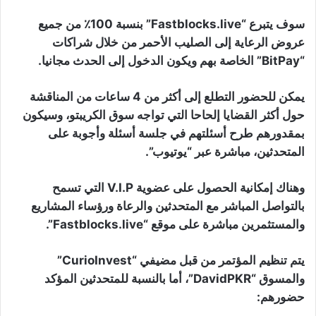
سوف يتبرع “Fastblocks.live” بنسبة 100٪ من جميع
عروض الرعاية إلى الصليب الأحمر من خلال شراكات
“BitPay” الخاصة بهم ويكون الدخول إلى الحدث مجانيا.
يمكن للحضور التطلع إلى أكثر من 4 ساعات من المناقشة
حول أكثر القضايا إلحاحا التي تواجه سوق الكريبتو، وسيكون
بمقدورهم طرح أسئلتهم في جلسة أسئلة وأجوبة على
المتحدثين، مباشرة عبر “يوتيوب”.
وهناك إمكانية الحصول على عضوية V.I.P التي تسمح
بالتواصل المباشر مع المتحدثين والرعاة ورؤساء المشاريع
والمستثمرين مباشرة على موقع “Fastblocks.live”.
يتم تنظيم المؤتمر من قبل مضيفي “CurioInvest”
والمسوق “DavidPKR”، أما بالنسبة للمتحدثين المؤكد
حضورهم: