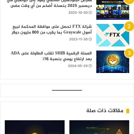
معرض البلوكشين العالمي يعود إلى أبوظبي في
ديسمبر 2025 بنسخة أضخم من أي وقت مضى
2025-10-30
شركة FTX تحصل على موافقة المحكمة لبيع
أصول Grayscale بما يقرب من 800 مليون دولار
2023-11-30
العملة الرقمية SHIB تقلب الطاولة على ADA
بعد ارتفاع يومي بنسبة 16٪
2024-05-29
مقالات ذات صلة