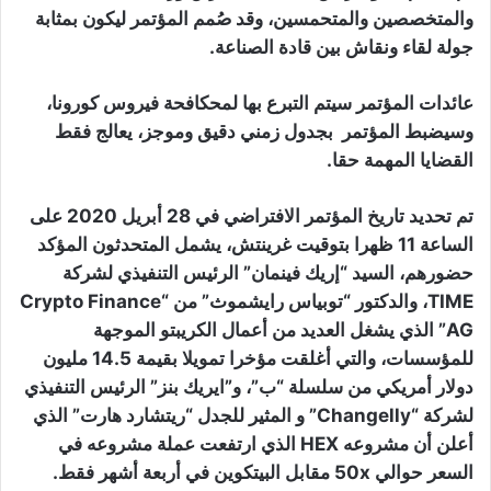
والمتخصصين والمتحمسين، وقد صُمم المؤتمر ليكون بمثابة
جولة لقاء ونقاش بين قادة الصناعة.
عائدات المؤتمر سيتم التبرع بها لمحكافحة فيروس كورونا،
وسيضبط المؤتمر بجدول زمني دقيق وموجز، يعالج فقط
القضايا المهمة حقا.
تم تحديد تاريخ المؤتمر الافتراضي في 28 أبريل 2020 على
الساعة 11 ظهرا بتوقيت غرينتش، يشمل المتحدثون المؤكد
حضورهم، السيد “إريك فينمان” الرئيس التنفيذي لشركة
TIME، والدكتور “توبياس رايشموث” من “Crypto Finance
AG” الذي يشغل العديد من أعمال الكريبتو الموجهة
للمؤسسات، والتي أغلقت مؤخرا تمويلا بقيمة 14.5 مليون
دولار أمريكي من سلسلة “ب”، و”ايريك بنز” الرئيس التنفيذي
لشركة “Changelly” و المثير للجدل “ريتشارد هارت” الذي
أعلن أن مشروعه HEX الذي ارتفعت عملة مشروعه في
السعر حوالي 50x مقابل البيتكوين في أربعة أشهر فقط.