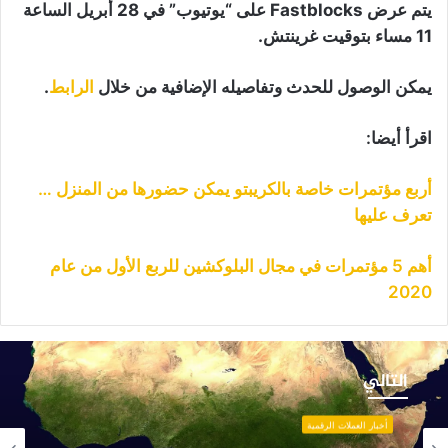
يتم عرض Fastblocks على “يوتيوب” في 28 أبريل الساعة
11 مساء بتوقيت غرينتش.
يمكن الوصول للحدث وتفاصيله الإضافية من خلال
الرابط
.
اقرأ أيضا:
أربع مؤتمرات خاصة بالكريبتو يمكن حضورها من المنزل …
تعرف عليها
أهم 5 مؤتمرات في مجال البلوكشين للربع الأول من عام
2020
فريقيا
ا
التالي
حتاج
لى
أخبار العملات الرقمية
طبيق