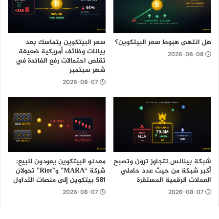
هل انتهى هبوط سعر البيتكوين؟
سعر البيتكوين يتماسك بعد
بيانات وظائف أمريكية ضعيفة
2026-08-08
تقلص احتمالات رفع الفائدة في
شهر سبتمبر
2026-08-07
شبكة بينانس تتجاوز ترون وتصبح
معدنو البيتكوين يعودون للبيع:
أكبر شبكة من حيث عدد حاملي
شركة “MARA” و”Riot” تحولان
العملات الرقمية المستقرة
581 بيتكوين إلى منصات التداول
2026-08-07
2026-08-07