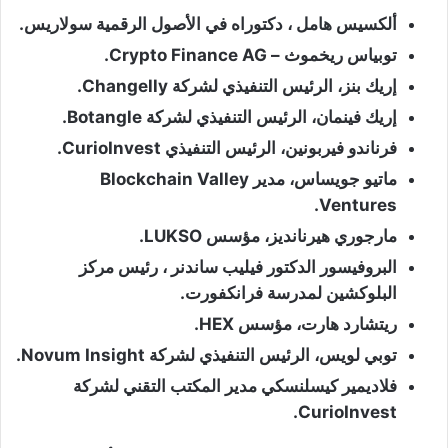
ألكسيس هامل ، دكتوراه في الأصول الرقمية سولاريس.
توبياس ريخموث – Crypto Finance AG.
إريك بنز، الرئيس التنفيذي لشركة Changelly.
إريك فينمان، الرئيس التنفيذي لشركة Botangle.
فرناندو فيربونين، الرئيس التنفيذي CurioInvest.
ماتيو جويساس، مدير Blockchain Valley
Ventures.
مارجوري هيرنانديز، مؤسس LUKSO.
البروفيسور الدكتور فيليب ساندنر ، رئيس مركز
البلوكشين لمدرسة فرانكفورت.
ريتشارد هارت، مؤسس HEX.
توبي لويس، الرئيس التنفيذي لشركة Novum Insight.
فلاديمير كيسلنسكي مدير المكتب التقني لشركة
CurioInvest.