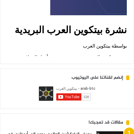
إنضم لقناتنا على اليوتيوب
مقالات قد تعجبك!