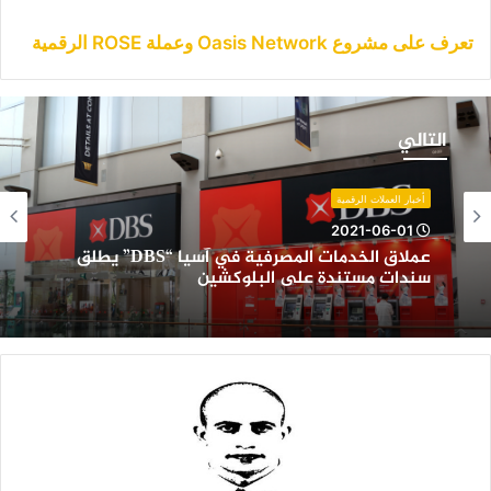
تعرف على مشروع Oasis Network وعملة ROSE الرقمية
ملاق
لخدمات
التالي
لمصرفية
ي
سيا
أخبار العملات الرقمية
“DBS”
2021-06-01
طلق
عملاق الخدمات المصرفية في آسيا “DBS” يطلق
ندات
سندات مستندة على البلوكشين
ستندة
لى
لبلوكشين