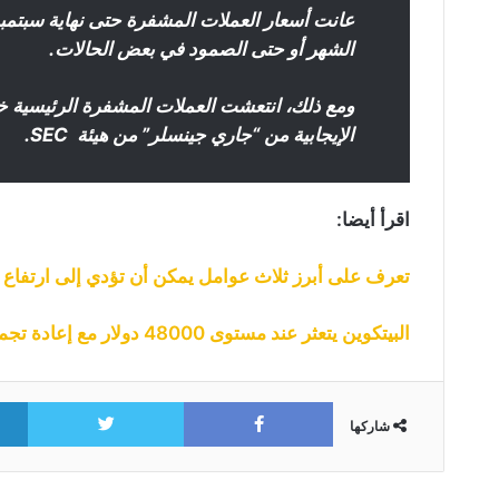
عانت أسعار العملات المشفرة حتى نهاية سب
الشهر أو حتى الصمود في بعض الحالات.
ومع ذلك، انتعشت العملات المشفرة الرئيسية خل
الإيجابية من “جاري جينسلر” من هيئة SEC.
اقرأ أيضا:
تعرف على أبرز ثلاث عوامل يمكن أن تؤدي إلى ارتفاع س
البيتكوين يتعثر عند مستوى 48000 دولار مع إعادة تجميع للثيران…هل ستواصل العملة نحو 52 ألف دولار؟
itter
Facebook
شاركها