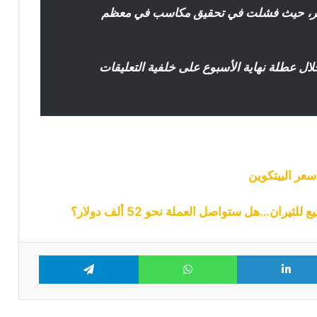
تمبر، حيث فشلت في تحقيق مكاسب في معظم
سعر البيتكوين يتماسك عند 63 ألف دولار
وعملتان بديلتان تخطفان الأضواء
ال عطلة نهاية الأسبوع على خلفية التعليقات
التاريخ لا يصب في صالح البيتكوين هل
سيبدأ أسوأ أشهره مع دخول أغسطس؟
سهم “STRC” التابع لـ “Strategy” يتجاوز
90 دولار لأول مرة منذ يونيو: هل بدأت خطة
عر البيتكوين
“مايكل سايلور” تؤتي ثمارها؟
موجة رابعة من هجمات محافظ “Coldcard”
تعرض 449 بيتكوين للخطر
Telegram
WhatsApp
LinkedIn
Tw
أربع عوامل قد تدفع سعر البيتكوين
لمواصلة الهبوط الأسبوع المقبل: التفاصيل