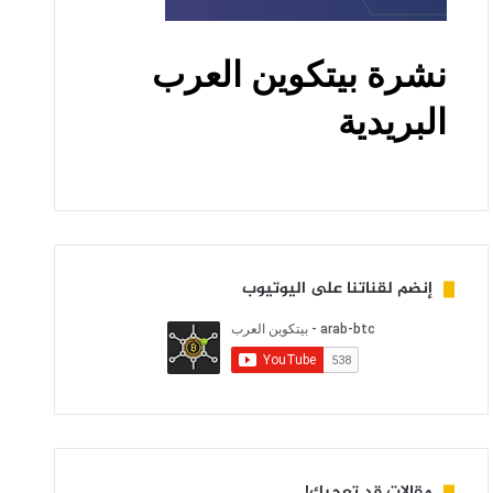
إنضم لقناتنا على اليوتيوب
مقالات قد تعجبك!