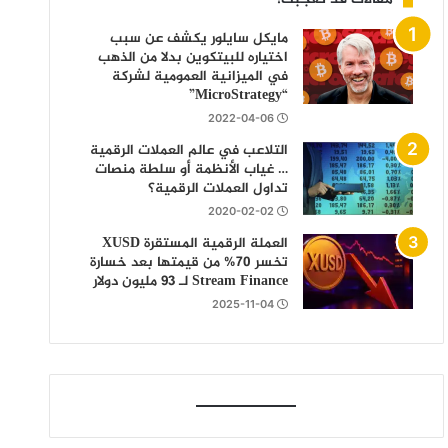
مايكل سايلور يكشف عن سبب
اختياره للبيتكوين بدلا من الذهب
في الميزانية العمومية لشركة
“MicroStrategy”
2022-04-06
التلاعب في عالم العملات الرقمية
… غياب الأنظمة أو سلطة منصات
تداول العملات الرقمية؟
2020-02-02
العملة الرقمية المستقرة XUSD
تخسر 70% من قيمتها بعد خسارة
Stream Finance لـ 93 مليون دولار
2025-11-04