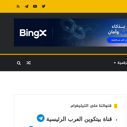
رقمية
مقال
بحث
عشوائي
عن
قنواتنا على التيليغرام
قناة بيتكوين العرب الرئيسية