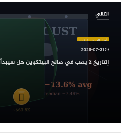
التاريخ
لا
التالي
يصب
في
صالح
البيتكوين
أخبار العملات الرقمية
هل
2026-07-31
سيبدأ
التاريخ لا يصب في صالح البيتكوين هل سيبدأ 
أسوأ
أشهره مع دخول أغسطس؟
أشهره
مع
دخول
أغسطس؟