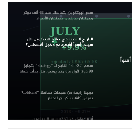
سعر البيتكوين يتماسك عند 63 ألف دولار
وعملتان بديلتان تخطفان الأضواء
التاريخ لا يصب في صالح البيتكوين هل
سيبدأ أسوأ أشهره مع دخول أغسطس؟
أسوأ
سهم “STRC” التابع لـ “Strategy” يتجاوز
90 دولار لأول مرة منذ يونيو: هل بدأت خطة
“مايكل سايلور” تؤتي ثمارها؟
موجة رابعة من هجمات محافظ “Coldcard”
تعرض 449 بيتكوين للخطر
أربع عوامل قد تدفع سعر البيتكوين
لمواصلة الهبوط الأسبوع المقبل: التفاصيل