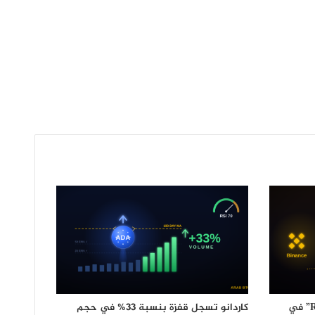
بينانس تقاضي مؤسسي “RedotPay” في
كاردانو تسجل قفزة بنسبة 33% في حجم