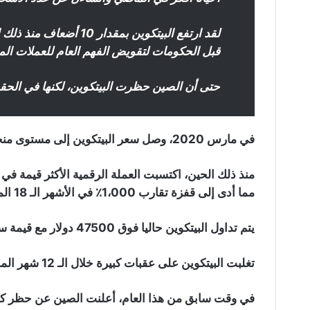
لقد ارتفع البيتكوين بمق
قبل الحكومات لتقويض الفهم العام للعملات ال
حتى أن الصين حظرت البيتكوين، لكنها في الحقي
في مارس 2020، وصل سعر البيتكوين إلى مستوى منخفض بلغ حوالي 5000 دولار.
منذ ذلك الحين، اكتسبت العملة الرقمية الأكثر قيمة في 
مما أدى إلى قفزة تقارب 1،000٪ في الأشهر الـ 18 الماضية.
يتم تداول البيتكوين حاليا فوق 47500 دولار مع قيمة سوقية تبلغ حوالي 900 مليار دولار.
تغلبت البيتكوين على عقبات كبيرة خلال الـ 12 شهر الماضي.
في وقت سابق من هذا العام، أعلنت الصين عن حظر كا