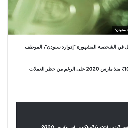
د سنودن"
مثل في الشخصية المشهورة “إدوارد سنودن”، الموظف
ذكر “سنودن” أن عملة البيتكوين ارتفعت بأكثر من 1000٪ منذ مارس 2020 على الرغم من حظر العملات
الذين اشتروا البيتكوين في مارس 2020.