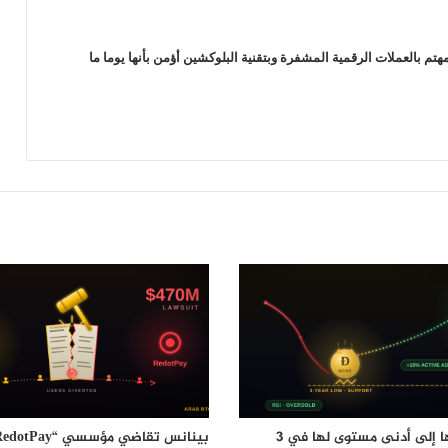
سعر البيتكوين يتماسك عند 63 ألف دولار
 بالعملات الرقمية المشفرة وبتقنية البلوكشين أؤمن بأنها يوما ما
وعملتان بديلتان تخطفان الأضواء
التاريخ لا يصب في صالح البيتكوين هل
سيبدأ أسوأ أشهره مع دخول أغسطس؟
رغم انهيارها إلى أدنى مستوى لها في 3