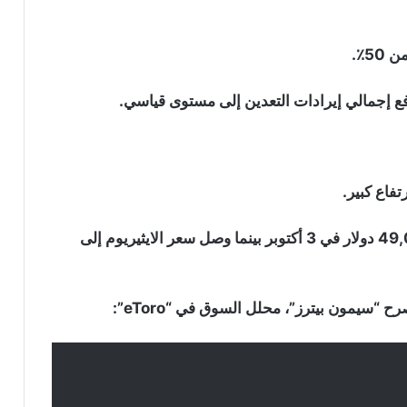
5٪.
فع إجمالي إيرادات التعدين إلى مستوى قياسي.
فاع كبير.
سهم “STRC” التابع لـ “Strategy” يتجاوز
90 دولار لأول مرة منذ يونيو: هل بدأت خطة
“مايكل سايلور” تؤتي ثمارها؟
لامست عملة البيتكوين أعلى مستوى لها بأكثر من 49,000 دولار في 3 أكتوبر بينما وصل سعر الايثيريوم إلى
موجة رابعة من هجمات محافظ “Coldcard”
تعرض 449 بيتكوين للخطر
سيمون بيترز”، محلل السوق في “eToro”:
أربع عوامل قد تدفع سعر البيتكوين
لمواصلة الهبوط الأسبوع المقبل: التفاصيل