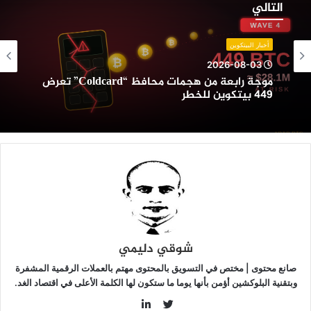
ابعة
التالي
ن
جمات
حافظ
أخبار البيتكوين
“Coldcard”
2026-08-03
عرض
موجة رابعة من هجمات محافظ “Coldcard” تعرض
44
449 بيتكوين للخطر
يتكوين
لخطر
شوقي دليمي
صانع محتوى | مختص في التسويق بالمحتوى مهتم بالعملات الرقمية المشفرة
وبتقنية البلوكشين أؤمن بأنها يوما ما ستكون لها الكلمة الأعلى في اقتصاد الغد.
LinkedIn