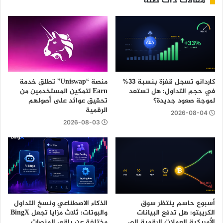
مقالات ذات صلة
كاردانو تسجل قفزة بنسبة 33%
منصة “Uniswap” تطلق خدمة
في حجم التداول: هل تستعد
Earn لتمكين المستخدمين من
لموجة صعود جديدة؟
تحقيق عوائد على أصولهم
الرقمية
2026-08-04
2026-08-03
أسبوع حاسم ينتظر سوق
الذكاء الاصطناعي ونسخ التداول
الكريبتو: هل تدفع البيانات
والبوتات: ثلاث مزايا تجعل BingX
الأمريكية العملات الرقمية إلى
مختلفة عن باقي المنصات