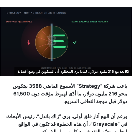
بعد بيع 216 مليون دولار… لماذا يرى المحللون أن البيتكوين في وضع أفضل؟
باعت شركة “Strategy” الأسبوع الماضي 3588 بيتكوين
بنحو 216 مليون دولار، ما أدّى لهبوط مؤقت دون 61,500
دولار قبل موجة التعافي السريع.
ورغم أن البيع أثار قلق أولي، يرى “زاك باندل”، رئيس الأبحاث
في “Grayscale”، أن هذه الخطوة قد تكون في الواقع
إيجابية وتعزّز الثقة في هيكل تمويل الشركة.