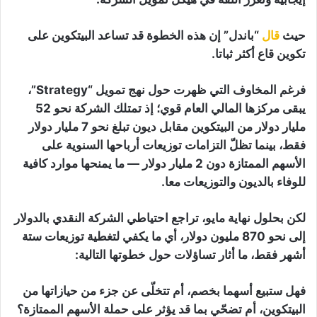
حيث
قال
“باندل” إن هذه الخطوة قد تساعد البيتكوين على
تكوين قاع أكثر ثباتا.
فرغم المخاوف التي ظهرت حول نهج تمويل “Strategy”،
يبقى مركزها المالي العام قوي؛ إذ تمتلك الشركة نحو 52
مليار دولار من البيتكوين مقابل ديون تبلغ نحو 7 مليار دولار
فقط، بينما تظلّ التزامات توزيعات أرباحها السنوية على
الأسهم الممتازة دون 2 مليار دولار — ما يمنحها موارد كافية
للوفاء بالديون والتوزيعات معا.
لكن بحلول نهاية مايو، تراجع احتياطي الشركة النقدي بالدولار
إلى نحو 870 مليون دولار، أي ما يكفي لتغطية توزيعات ستة
أشهر فقط، ما أثار تساؤلات حول خطوتها التالية:
فهل ستبيع أسهما بخصم، أم تتخلّى عن جزء من حيازاتها من
البيتكوين، أم تضحّي بما قد يؤثر على حملة الأسهم الممتازة؟