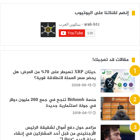
إنضم لقناتنا على اليوتيوب
مقالات قد تعجبك!
حيتان XRP تسيطر على 70% من العرض: هل
يحضر سعر العملة لانطلاقة قوية؟
2026-05-15
منصة Bithumb تنجح في جمع 200 مليون دولار
في جولة استثمارية جديدة
2019-04-17
مزاعم حول دفع أموال لشقيقة الرئيس
الأرجنتيني من قبل أحد المشاركين في إنشاء
عملة الميم “Libra”