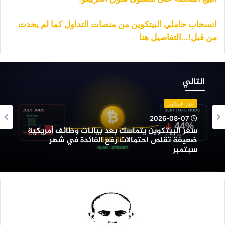
انسحاب حاملي البيتكوين من منصات التداول كما لم يحدث
من قبل!…التفاصيل هنا
عر
لبيتكوين
التالي
تماسك
عد
أخبار البيتكوين
يانات
2026-08-07
ظائف
سعر البيتكوين يتماسك بعد بيانات وظائف أمريكية
مريكية
ضعيفة تقلص احتمالات رفع الفائدة في شهر
عيفة
سبتمبر
قلص
حتمالات
فع
لفائدة
ي
هر
بتمبر