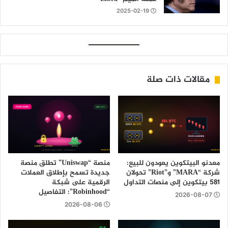
2025-02-19
مقالات ذات صلة
معدنو البيتكوين يعودون للبيع:
منصة “Uniswap” تطلق منصة
شركة “MARA” و”Riot” تحولان
جديدة تسمح بإطلاق العملات
581 بيتكوين إلى منصات التداول
الرقمية على شبكة
“Robinhood”: التفاصيل
2026-08-07
2026-08-06