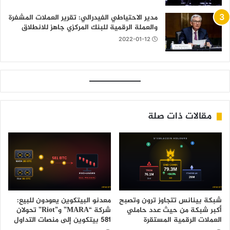
مدير الاحتياطي الفيدرالي: تقرير العملات المشفرة
والعملة الرقمية للبنك المركزي جاهز للانطلاق
2022-01-12
مقالات ذات صلة
شبكة بينانس تتجاوز ترون وتصبح
معدنو البيتكوين يعودون للبيع:
أكبر شبكة من حيث عدد حاملي
شركة “MARA” و”Riot” تحولان
العملات الرقمية المستقرة
581 بيتكوين إلى منصات التداول