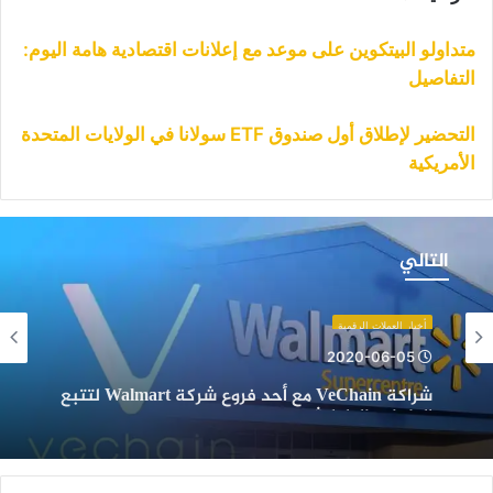
متداولو البيتكوين على موعد مع إعلانات اقتصادية هامة اليوم:
التفاصيل
التحضير لإطلاق أول صندوق ETF سولانا في الولايات المتحدة
الأمريكية
راكة
VeChai
التالي
ع
حد
روع
أخبار العملات الرقمية
ركة
2020-06-05
Walmar
شراكة VeChain مع أحد فروع شركة Walmart لتتبع
تتبع
الطعام بالبلوكشين
لطعام
البلوكشين