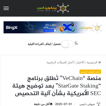
الق
تشغيل / ايقاف القراءة الليلية
الرئيسية
/
الاخبار
/
أخبار العملات الرقمية
أخبار العملات الرقمية
منصة “VeChain” تُطلق برنامج
“StarGate Staking” بعد توضيح هيئة
SEC الأمريكية بشأن آلية التحصيص
شوقي دليمي
2025-07-01
أقل من دقيقة