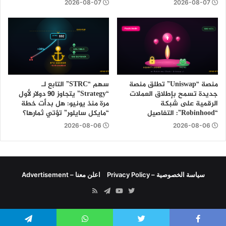
2026-08-07
2026-08-07
منصة “Uniswap” تطلق منصة
سهم “STRC” التابع لـ
جديدة تسمح بإطلاق العملات
“Strategy” يتجاوز 90 دولار لأول
الرقمية على شبكة
مرة منذ يونيو: هل بدأت خطة
“Robinhood”: التفاصيل
“مايكل سايلور” تؤتي ثمارها؟
2026-08-06
2026-08-06
سياسة الخصوصية – Privacy Policy
اعلن معنا – Advertisement