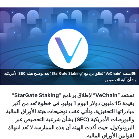
منصة "VeChain" تُطلق برنامج "StarGate Staking" بعد توضيح هيئة SEC الأمريكية
بشأن آلية التحصيص
تستعد “VeChain” لإطلاق برنامج “StarGate Staking”
بقيمة 15 مليون دولار اليوم 1 يوليو، في خطوة تُعد من أكبر
مبادراتها التحفيزية، وتأتي عقب توضيحات هيئة الأوراق المالية
والبورصات الأمريكية (SEC) بشأن شرعية التحصيص عبر
البروتوكول، حيث أكدت الهيئة أن هذه الممارسة لا تُعد انتهاك
لقوانين الأوراق المالية.