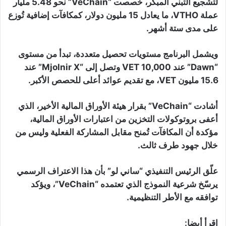
لتشجيع التبني المبكر، خصصت “VeChain” نحو 5.48 مليار
عملة VTHO، ما يعادل 15 مليون دولار، كمكافآت إضافية تُوزع
على مدى ستة أشهر.
ويشمل البرنامج مستويات تحصيل متعددة، تبدأ من مستوى
“Dawn” عند 10,000 VET وتصل إلى “Mjolnir X” عند
15.6 مليون VET، مع تقديم عوائد أعلى للحصص الأكبر.
أشادت “VeChain” بقرار هيئة الأوراق المالية الأخير، الذي
أعفى بروتوكولات التخزين من اعتبارات الأوراق المالية،
مؤكدة أن المكافآت تُمنح مقابل المشاركة الفعلية وليس من
خلال جهود طرف ثالث.
علّق الرئيس التنفيذي “ساني لو” بأن هذا الاعتراف الرسمي
يرسّخ شرعية النموذج الذي تعتمده “VeChain”، ويؤكد
توافقه مع الأطر التنظيمية.
اقرأ أيضا: