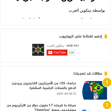
إنضم لقناتنا على اليوتيوب
مقالات قد تعجبك!
دراسة: 25٪ من الأمريكيين اللاتينيين يريدون
الدفع بالعملات الرقمية المشفرة
2021-03-02
سرقة ما قيمته 1.7 مليون دولار من الايثيريوم من
مستخدمي منصة “OpenSea”