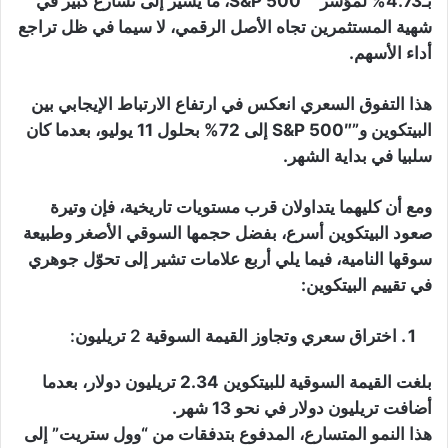
بـ4.73% لمؤشر “S&P 500″، ما يشير إلى تسارع كبير في
شهية المستثمرين تجاه الأصل الرقمي، لا سيما في ظل تراجع
أداء الأسهم.
هذا التفوق السعري انعكس في ارتفاع الارتباط الإيجابي بين
البيتكوين و”S&P 500″ إلى 72% بحلول 11 يوليو، بعدما كان
سلبيا في بداية الشهر.
ومع أن كليهما يتداولان قرب مستويات تاريخية، فإن وتيرة
صعود البيتكوين أسرع، بفضل حجمها السوقي الأصغر وطبيعة
سوقها النامية، فيما يلي أربع علامات تشير إلى تحوّل جوهري
في تقييم البيتكوين:
اختراق سعري وتجاوز القيمة السوقية 2 تريليون:
بلغت القيمة السوقية للبيتكوين 2.34 تريليون دولار، بعدما
أضافت تريليون دولار في نحو 13 شهر.
هذا النمو المتسارع، المدفوع بتدفقات من “وول ستريت” إلى