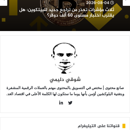
ديد
2026-08-04
لبيتكوين:
ثلاث مؤشرات تحذر من تراجع جديد للبيتكوين: هل
ل
يقترب اختبار مستوى 60 ألف دولار؟
قترب
ختبار
ستوى
6
لف
ولار؟
شوقي دليمي
صانع محتوى | مختص في التسويق بالمحتوى مهتم بالعملات الرقمية المشفرة
وبتقنية البلوكشين أؤمن بأنها يوما ما ستكون لها الكلمة الأعلى في اقتصاد الغد.
LinkedIn
Twitter
قنواتنا على التيليغرام