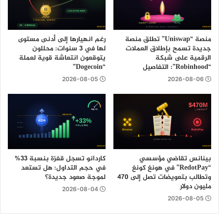
منصة “Uniswap” تطلق منصة
رغم انهيارها إلى أدنى مستوى
جديدة تسمح بإطلاق العملات
لها في 3 سنوات: محللون
الرقمية على شبكة
يتوقعون انتعاشة قوية لعملة
“Robinhood”: التفاصيل
“Dogecoin”
2026-08-05
2026-08-06
بينانس تقاضي مؤسسي
كاردانو تسجل قفزة بنسبة 33%
“RedotPay” في هونغ كونغ
في حجم التداول: هل تستعد
وتطالب بتعويضات تصل إلى 470
لموجة صعود جديدة؟
مليون دولار
2026-08-04
2026-08-05