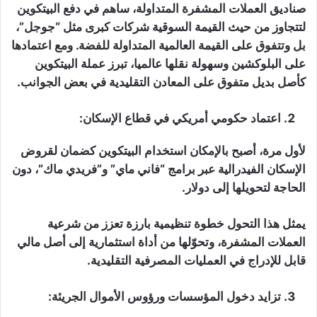
صناديق العملات المشفرة المتداولة، ساهم في دفع البيتكوين
لتتجاوز من حيث القيمة السوقية شركات كبرى مثل “جوجل”،
بل وتتفوق على القيمة العالمية المتداولة للفضة. ومع اعتمادها
على البلوكشين وسهولة نقلها عالميا، تبرز عملة البيتكوين
كأصل بديل متفوق على المعادن التقليدية في بعض الجوانب.
اعتماد حكومي أمريكي في قطاع الإسكان
:
لأول مرة، أصبح بالإمكان استخدام البيتكوين كضمان لقروض
الإسكان الفيدرالية عبر برامج “فاني ماي” و”فريدي ماك”، دون
الحاجة لتحويلها إلى دولار.
يمثل هذا التحول خطوة تنظيمية بارزة تعزز من شرعية
العملات المشفرة، وتحوّلها من أداة استثمارية إلى أصل مالي
قابل للإدراج في العمليات المصرفية التقليدية.
تزايد دخول المؤسسات ورؤوس الأموال الجريئة
: