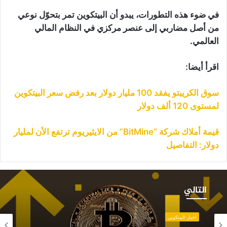
في ضوء هذه التطورات، يبدو أن البيتكوين تمر بتحوّل نوعي
من أصل مضاربي إلى عنصر مركزي في النظام المالي
العالمي.
اقرأ أيضا:
سوق الكريبتو يفقد 100 مليار دولار بعد رفض سعر البيتكوين
لمستوى 120 ألف دولار
قيمة أملاك شركة “BitMine” من الايثيريوم ترتفع الأن لمليار
دولار: التفاصيل
لاث
ؤشرات
التالي
حذر
ن
راجع
أخبار البيتكوين