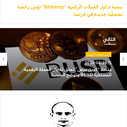
منصة تداول العملات الرقمية “Bitstamp” تؤمن رخصة
تشغيلية جديدة في فرنسا
نصة
كوين
التالي
يس”
علق
داول
أخبار العملات الرقمية
لعملة
2023-02-28
لرقمية
منصة “كوين بيس” تعلق تداول العملة الرقمية
لمستقرة
المستقرة BUSD وتوضح السبب!
BUS
توضح
لسبب!