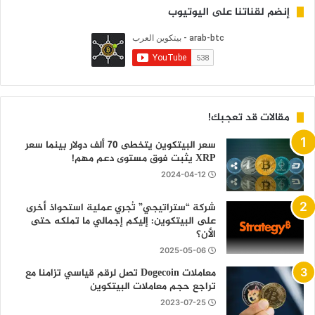
إنضم لقناتنا على اليوتيوب
مقالات قد تعجبك!
سعر البيتكوين يتخطى 70 ألف دولار بينما سعر
XRP يثبت فوق مستوى دعم مهم!
2024-04-12
شركة “ستراتيجي” تُجري عملية استحواذ أخرى
على البيتكوين: إليكم إجمالي ما تملكه حتى
الأن؟
2025-05-06
معاملات Dogecoin تصل لرقم قياسي تزامنا مع
تراجع حجم معاملات البيتكوين
2023-07-25