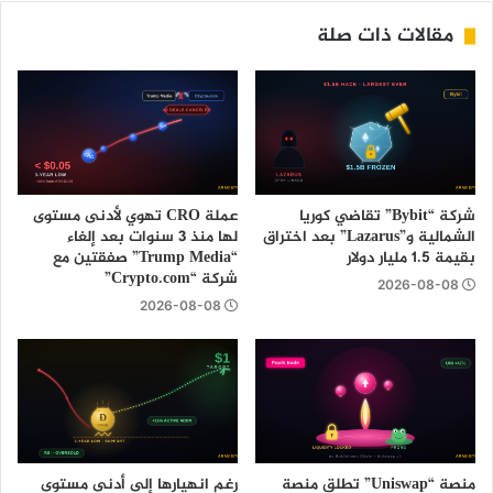
مقالات ذات صلة
شركة “Bybit” تقاضي كوريا
عملة CRO تهوي لأدنى مستوى
الشمالية و”Lazarus” بعد اختراق
لها منذ 3 سنوات بعد إلغاء
بقيمة 1.5 مليار دولار
“Trump Media” صفقتين مع
شركة “Crypto.com”
2026-08-08
2026-08-08
منصة “Uniswap” تطلق منصة
رغم انهيارها إلى أدنى مستوى