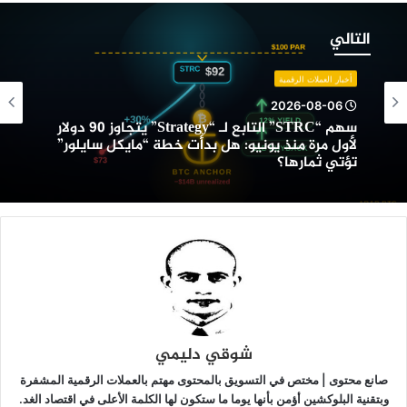
هم
“STRC”
التالي
لتابع
ـ
أخبار العملات الرقمية
“Strategy”
2026-08-06
تجاوز
سهم “STRC” التابع لـ “Strategy” يتجاوز 90 دولار
9
لأول مرة منذ يونيو: هل بدأت خطة “مايكل سايلور”
ولار
تؤتي ثمارها؟
أول
رة
نذ
ونيو:
ل
دأت
طة
مايكل
ايلور”
ؤتي
شوقي دليمي
مارها؟
صانع محتوى | مختص في التسويق بالمحتوى مهتم بالعملات الرقمية المشفرة
وبتقنية البلوكشين أؤمن بأنها يوما ما ستكون لها الكلمة الأعلى في اقتصاد الغد.