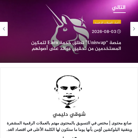
“Uniswap”
التالي
طلق
دمة
أخبار العملات الرقمية
Ear
2026-08-03
تمكين
منصة “Uniswap” تطلق خدمة Earn لتمكين
لمستخدمين
المستخدمين من تحقيق عوائد على أصولهم
ن
الرقمية
حقيق
وائد
لى
صولهم
لرقمية
شوقي دليمي
صانع محتوى | مختص في التسويق بالمحتوى مهتم بالعملات الرقمية المشفرة
وبتقنية البلوكشين أؤمن بأنها يوما ما ستكون لها الكلمة الأعلى في اقتصاد الغد.