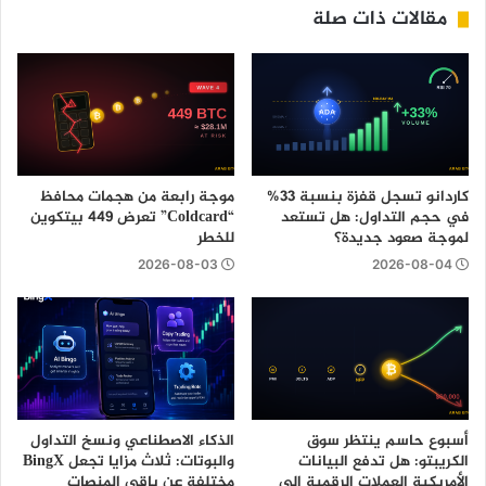
مقالات ذات صلة
كاردانو تسجل قفزة بنسبة 33%
موجة رابعة من هجمات محافظ
في حجم التداول: هل تستعد
“Coldcard” تعرض 449 بيتكوين
لموجة صعود جديدة؟
للخطر
2026-08-03
2026-08-04
أسبوع حاسم ينتظر سوق
الذكاء الاصطناعي ونسخ التداول
الكريبتو: هل تدفع البيانات
والبوتات: ثلاث مزايا تجعل BingX
الأمريكية العملات الرقمية إلى
مختلفة عن باقي المنصات