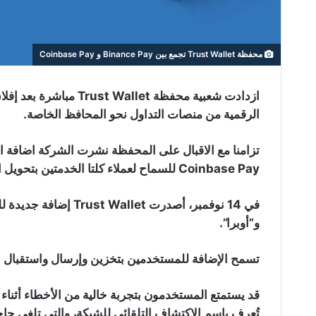
محفظة Trust Wallet تجمع بين Binance Pay و Coinbase Pay
الرقمية من منصات التداول نحو المحافظ الخاصة.
Coinbase Pay للسماح لعملاء كلتا الخدمتين بتحويل الأموال مباشرة إلى حساب Trust Wallet.
في 14 نوفمبر، أصدرت t
و”أوبرا”.
تسمح الإضافة للمستخدمين بتخزين وإرسال واستقبال الب
تُعرف باسم الاكتشاف التلقائي للشبكة، والتي تلغي حا