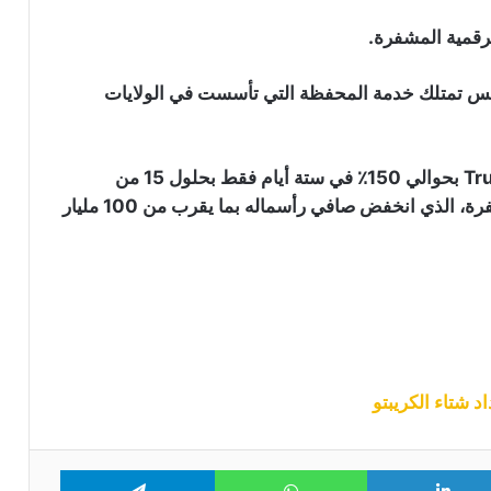
انس تمتلك خدمة المحفظة التي تأسست في الولايات
ارتفع سعر العملة الرقمية Trust Wallet Token (TWT) بحوالي 150٪ في ستة أيام فقط بحلول 15 من
نوفمبر، مخالفا الاتجاه السلبي في سوق العملات المشفرة، الذي انخفض صافي رأسماله بما يقرب من 100 مليار
Telegram
WhatsApp
LinkedIn
Tw