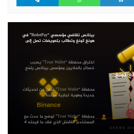
بينانس تقاضي مؤسسي “RedotPay” في
هونغ كونغ وتطالب بتعويضات تصل إلى
470 مليون دولار
اختراق محفظة “Trust Wallet” يسبب
خسائر بالملايين ومؤسس بينانس يلمّح
Redot” في هونغ كونغ
لاحتمال تورط داخلي
محفظة “Trust Wallet” تعلن عن تحديثات
جديدة وهوية تجارية مُجددة
محفظة “Trust Wallet” توضح ما حدث مع
المستخدم الغامض الذي فقد ما قيمته 4
مليون دولار