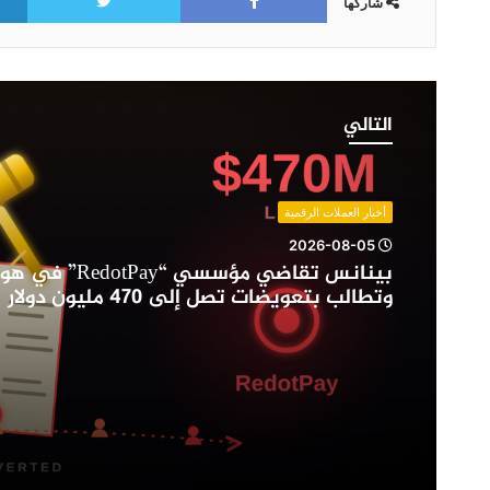
شاركها
بينانس
تقاضي
التالي
مؤسسي
“RedotPay”
في
هونغ
أخبار العملات الرقمية
كونغ
2026-08-05
وتطالب
بينانس تقاضي مؤسسي “Pay
بتعويضات
وتطالب بتعويضات تصل إلى 470 مليون دولار
تصل
إلى
470
مليون
دولار