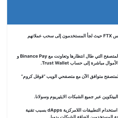
ازدادت شعبية محفظة Trust Wallet مباشرة بعد إفلاس FTX حيث لجأ المستخدمون إلى سحب عملاتهم
تزامنا مع الاقبال على المحفظة نشرت الشركة اضافة المتصفح التي طال انتظارها وتعاونت مع Binance Pay و
Trust Walle إضافة جديدة للمتصفح متوافق الآن مع متصفحي الويب “قوقل كروم”
يتكوين عبر جميع الشبكات الايثيريوم وسولانا.
قد يستمتع المستخدمون بتجربة خالية من الأخطاء أثناء استخدام التطبيقات اللامركزية dApps بسبب تقنية
جة المستخدمين لإضافة الشبكات يدويا.