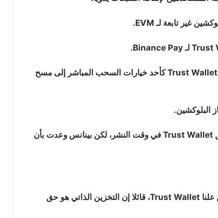
 غير تابعة لـ EVM.
لن يحتاج مستخدمو بينانس الذين يرغبون في استخدام Trust Wallet كأحد خيارات السحب المباشر إلى مسح
ز البلوكشين.
تم تمكين الوظيفة فقط على إصدار الاندرويد من تطبيق Trust Wallet في وقت النشر، لكن بينانس وعدت بأن
في السابق، دعم “CZ” الرئيس التنفيذي لشركة بينانس علنا Trust Wallet، قائلا إن التخزين الذاتي هو حق