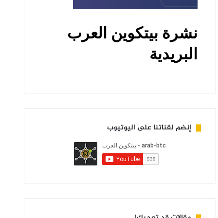
إنضم لقناتنا على اليوتيوب
مقالات قد تعجبك!