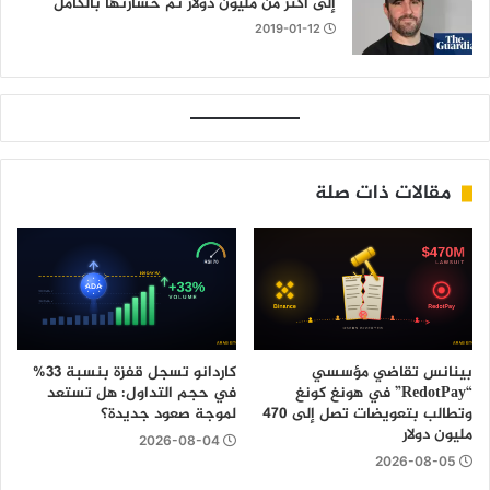
إلى أكثر من مليون دولار ثم خسارتها بالكامل
2019-01-12
مقالات ذات صلة
بينانس تقاضي مؤسسي
كاردانو تسجل قفزة بنسبة 33%
“RedotPay” في هونغ كونغ
في حجم التداول: هل تستعد
وتطالب بتعويضات تصل إلى 470
لموجة صعود جديدة؟
مليون دولار
2026-08-04
2026-08-05