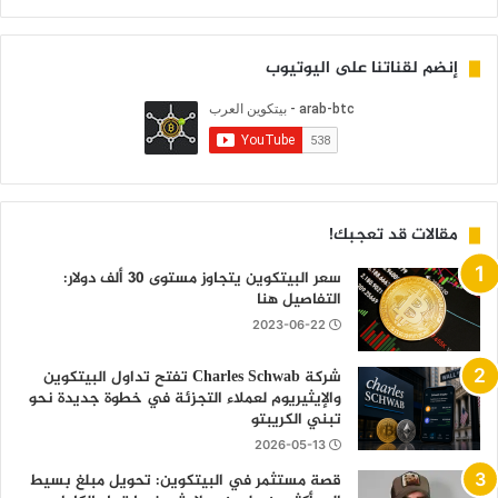
إنضم لقناتنا على اليوتيوب
مقالات قد تعجبك!
سعر البيتكوين يتجاوز مستوى 30 ألف دولار:
التفاصيل هنا
2023-06-22
شركة Charles Schwab تفتح تداول البيتكوين
والإيثيريوم لعملاء التجزئة في خطوة جديدة نحو
تبني الكريبتو
2026-05-13
قصة مستثمر في البيتكوين: تحويل مبلغ بسيط