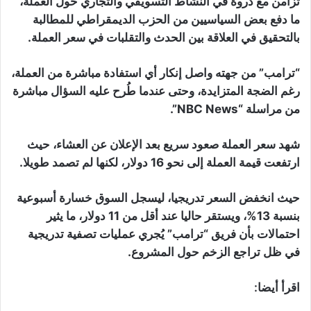
تزامن مع ذروة في النشاط التسويقي والتجاري حول العملة،
ما دفع بعض السياسيين من الحزب الديمقراطي للمطالبة
بالتحقيق في العلاقة بين الحدث والتقلبات في سعر العملة.
“ترامب” من جهته واصل إنكار أي استفادة مباشرة من العملة،
رغم الضجة المتزايدة، وحتى عندما طُرح عليه السؤال مباشرة
من مراسلة “NBC News”.
شهد سعر العملة صعود سريع بعد الإعلان عن العشاء، حيث
ارتفعت قيمة العملة إلى نحو 16 دولار، لكنها لم تصمد طويلا.
حيث انخفض السعر تدريجيا، ليسجل السوق خسارة أسبوعية
بنسبة 13%، ويستقر حاليا عند أقل من 11 دولار، ما يثير
احتمالات بأن فريق “ترامب” يُجري عمليات تصفية تدريجية
في ظل تراجع الزخم حول المشروع.
اقرأ أيضا: