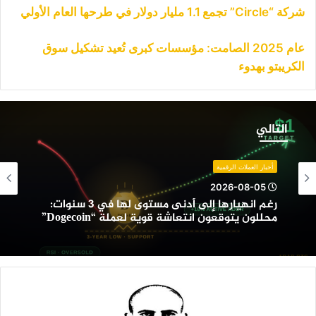
شركة “Circle” تجمع 1.1 مليار دولار في طرحها العام الأولي
عام 2025 الصامت: مؤسسات كبرى تُعيد تشكيل سوق
الكريبتو بهدوء
غم
نهيارها
التالي
لى
دنى
ستوى
أخبار العملات الرقمية
ها
2026-08-05
ي
رغم انهيارها إلى أدنى مستوى لها في 3 سنوات:
محللون يتوقعون انتعاشة قوية لعملة “Dogecoin”
نوات:
حللون
توقعون
نتعاشة
وية
عملة
“Dogecoi