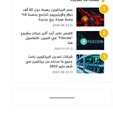
مقالات قد تعجبك!
سعر البيتكوين يهبط دون 62 ألف
دولار والإيثيريوم تتراجع بنسبة 6%
وسط موجة بيع جديدة
2026-06-23
القبض على أحد أكبر حيتان مشروع
“Filecoin” في الصين…التفاصيل
هنا
2021-11-07
شركات تعدين البيتكوين باعت
جميع ما عدنته من بيتكوين في
شهر مايو 2022
2022-06-23