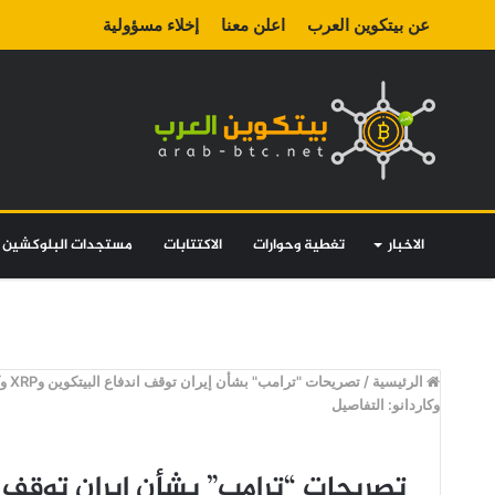
عن بيتكوين العرب
اعلن معنا
إخلاء مسؤولية
الاخبار
تغطية وحوارات
الاكتتابات
مستجدات البلوكشين
الرئيسية
/
تصريحات "ترامب" بشأن إيران توقف اندفاع البيتكوين وXRP وكاردانو: التفاصيل
وكاردانو: التفاصيل