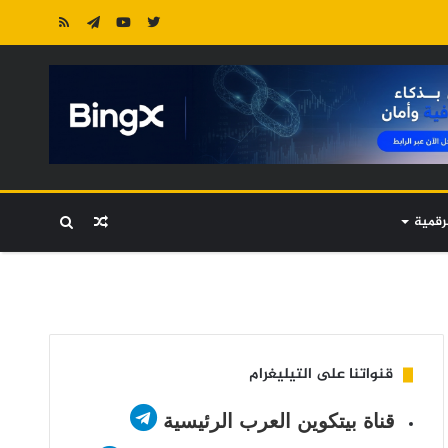
رقمية
مقال
بحث
عشوائي
عن
قنواتنا على التيليغرام
قناة بيتكوين العرب الرئيسية