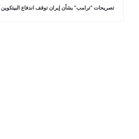
تصريحات “ترامب” بشأن إيران توقف اندفاع البيتكوين وXRP وكاردانو: التفاصي