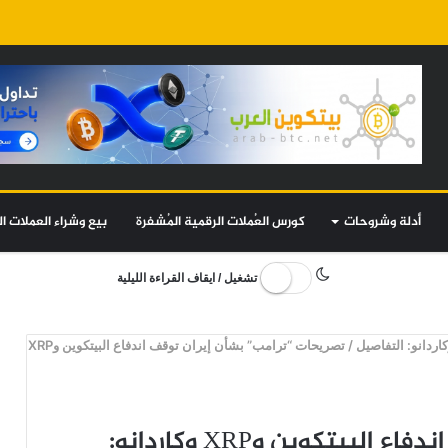
أدلة وشروحات
كورس العُملات الرقمية المُشفرة
بيع وشراء العملات ال
تشغيل / ايقاف القراءة الليلية
/
تصريحات “ترامب” بشأن إيران توقف اندفاع البيتكوين وXRP
تصريحات “ترامب” بشأن إيران توقف اندفاع البيتكوين وXRP وكاردانو: