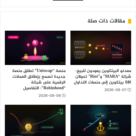
مقالات ذات صلة
معدنو البيتكوين يعودون للبيع:
منصة “Uniswap” تطلق منصة
شركة “MARA” و”Riot” تحولان
جديدة تسمح بإطلاق العملات
581 بيتكوين إلى منصات التداول
الرقمية على شبكة
“Robinhood”: التفاصيل
2026-08-07
2026-08-06