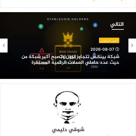
بكة
ينانس
التالي
تجاوز
رون
تصبح
أخبار البيتكوين
كبر
2026-08-07
بكة
شبكة بينانس تتجاوز ترون وتصبح أكبر شبكة من
ن
حيث عدد حاملي العملات الرقمية المستقرة
يث
دد
املي
لعملات
لرقمية
لمستقرة
شوقي دليمي