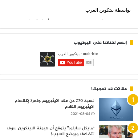
إنضم لقناتنا على اليوتيوب
مقالات قد تعجبك!
نسبة 70٪ من عقد الايثيريوم جاهزة لإنقسام
الايثيريوم القادم
2021-08-04
“مايكل سايلور” يتوقع أن هيمنة البيتكوين سوف
تتضاعف ويوضح السبب!