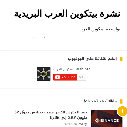
إنضم لقناتنا على اليوتيوب
مقالات قد تعجبك!
بعد الاختراق الكبير: منصة بينانس تحوّل 52
مليون XRP إلى ByBit
2025-02-24