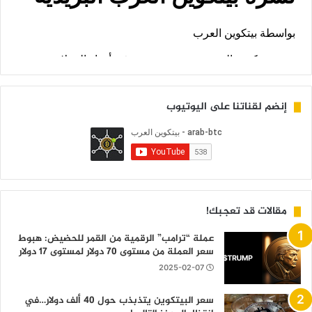
إنضم لقناتنا على اليوتيوب
مقالات قد تعجبك!
عملة “ترامب” الرقمية من القمر للحضيض: هبوط
سعر العملة من مستوى 70 دولار لمستوى 17 دولار
2025-02-07
سعر البيتكوين يتذبذب حول 40 ألف دولار…في