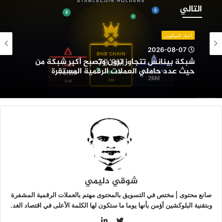
ينانس
التالي
تجاوز
رون
تصبح
أخبار البيتكوين
كبر
2026-08-07
بكة
شبكة بينانس تتجاوز ترون وتصبح أكبر شبكة من
ن
حيث عدد حاملي العملات الرقمية المستقرة
يث
دد
املي
لعملات
لرقمية
لمستقرة
شوقي دليمي
صانع محتوى | مختص في التسويق بالمحتوى مهتم بالعملات الرقمية المشفرة
وبتقنية البلوكشين أؤمن بأنها يوما ما ستكون لها الكلمة الأعلى في اقتصاد الغد.
LinkedIn