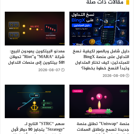
مقالات ذات صلة
دليل شامل وبالصور لكيفية نسخ
معدنو البيتكوين يعودون للبيع:
التداول على منصة BingX
شركة “MARA” و”Riot” تحولان
للمبتدئين: كيف تختار المتداول
581 بيتكوين إلى منصات التداول
وتبدأ النسخ خطوة بخطوة؟
2026-08-07
2026-08-09
منصة “Uniswap” تطلق منصة
سهم “STRC” التابع لـ
جديدة تسمح بإطلاق العملات
“Strategy” يتجاوز 90 دولار لأول